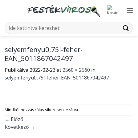
Skip
to
content
Keresés
a
következőre:
selyemfenyu0,75l-feher-
EAN_5011867042497
Publikálva
2022-02-23
at
2560 × 2560
in
selyemfenyu0,75l-feher-EAN_5011867042497
Mindkét hozzászólás sikeresen lezárva.
←
Előző
Következő
→