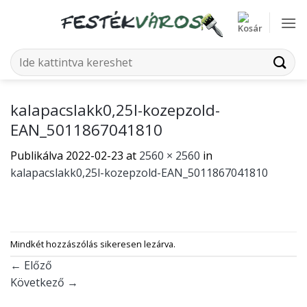
Skip
to
content
Keresés
a
következőre:
kalapacslakk0,25l-kozepzold-
EAN_5011867041810
Publikálva
2022-02-23
at
2560 × 2560
in
kalapacslakk0,25l-kozepzold-EAN_5011867041810
Mindkét hozzászólás sikeresen lezárva.
←
Előző
Következő
→