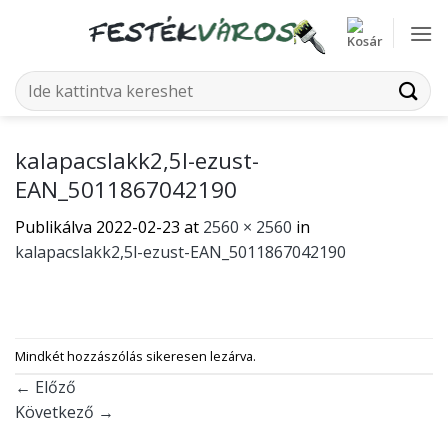
Skip
to
content
Keresés
a
következőre:
kalapacslakk2,5l-ezust-
EAN_5011867042190
Publikálva
2022-02-23
at
2560 × 2560
in
kalapacslakk2,5l-ezust-EAN_5011867042190
Mindkét hozzászólás sikeresen lezárva.
←
Előző
Következő
→