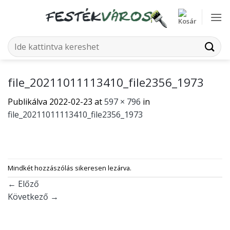
Skip
to
content
Keresés
a
következőre:
file_20211011113410_file2356_1973
Publikálva
2022-02-23
at
597 × 796
in
file_20211011113410_file2356_1973
Mindkét hozzászólás sikeresen lezárva.
←
Előző
Következő
→