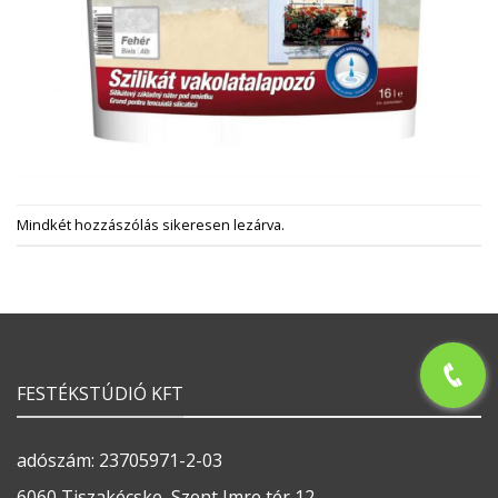
Mindkét hozzászólás sikeresen lezárva.
FESTÉKSTÚDIÓ KFT
adószám: 23705971-2-03
6060 Tiszakécske, Szent Imre tér 12