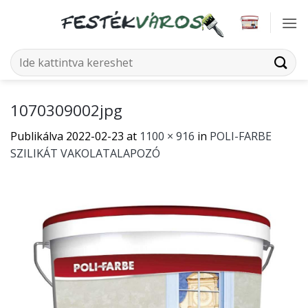
Skip
to
content
Keresés
a
következőre:
1070309002jpg
Publikálva
2022-02-23
at
1100 × 916
in
POLI-FARBE
SZILIKÁT VAKOLATALAPOZÓ