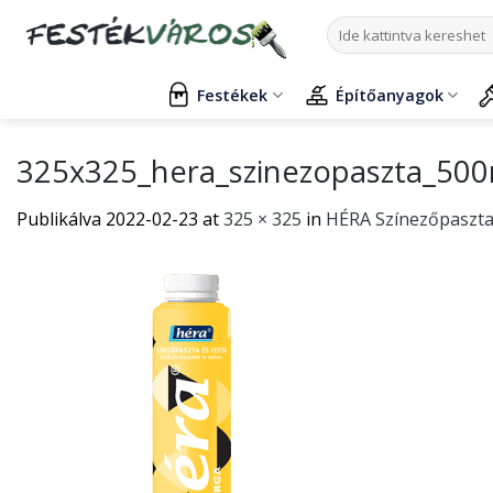
Skip
Keresés
to
a
content
következőre:
Festékek
Építőanyagok
325x325_hera_szinezopaszta_500
Publikálva
2022-02-23
at
325 × 325
in
HÉRA Színezőpaszta