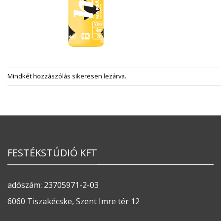
Mindkét hozzászólás sikeresen lezárva.
FESTÉKSTÚDIÓ KFT
adószám: 23705971-2-03
6060 Tiszakécske, Szent Imre tér 12