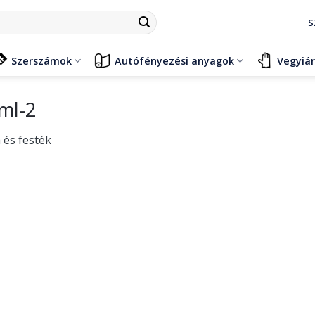
S
Szerszámok
Autófényezési anyagok
Vegyiá
ml-2
 és festék