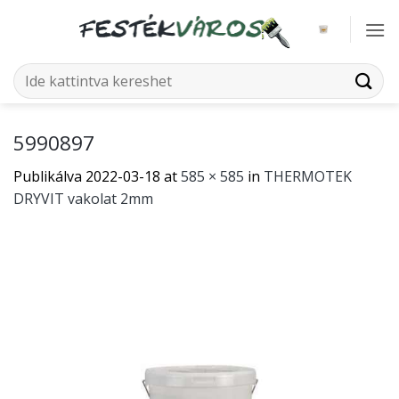
Skip
to
content
Keresés
a
következőre:
5990897
Publikálva
2022-03-18
at
585 × 585
in
THERMOTEK
DRYVIT vakolat 2mm