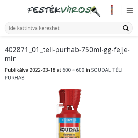
Skip
to
content
Keresés
a
következőre:
402871_01_teli-purhab-750ml-gg-fejje-
min
Publikálva
2022-03-18
at
600 × 600
in
SOUDAL TÉLI
PURHAB