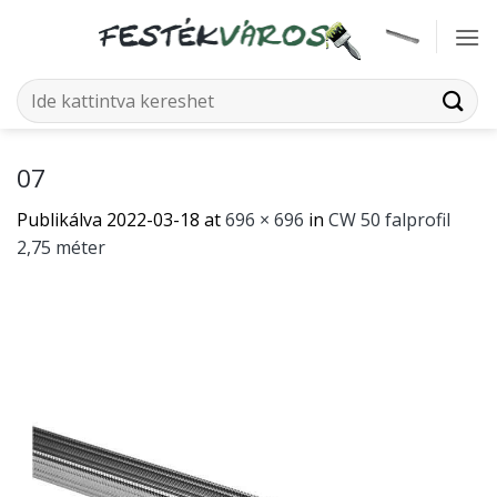
Skip
to
content
Keresés
a
következőre:
07
Publikálva
2022-03-18
at
696 × 696
in
CW 50 falprofil
2,75 méter