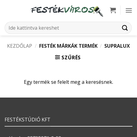
Skip
to
content
Keresés
a
következőre:
KEZDŐLAP
/
FESTÉK MÁRKÁK TERMÉK
/
SUPRALUX
SZŰRÉS
Egy termék se felelt meg a keresésnek.
FESTÉKSTÚDIÓ KFT