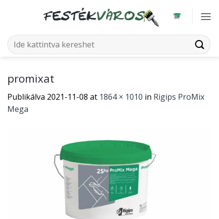
Skip
to
content
Keresés
a
következőre:
promixat
Publikálva
2021-11-08
at
1864 × 1010
in
Rigips ProMix
Mega