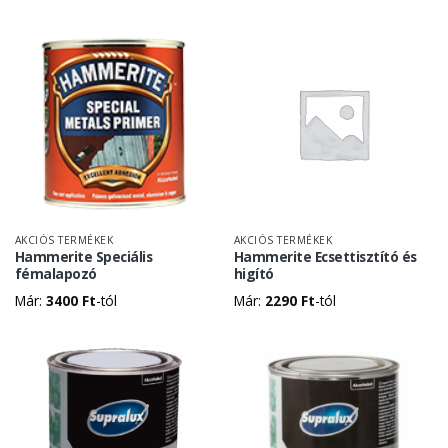
was:
is:
9390 Ft.
7990 Ft.
AKCIÓS TERMÉKEK
AKCIÓS TERMÉKEK
Hammerite Speciális
Hammerite Ecsettisztító és
fémalapozó
higító
Már:
3400
Ft
-tól
Már:
2290
Ft
-tól