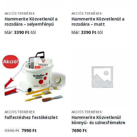
AKCIÓS TERMÉKEK
AKCIÓS TERMÉKEK
Hammerite Közvetlenül a
Hammerite Közvetlenül a
rozsdára – selyemfényű
rozsdára – matt
Már:
3390
Ft
-tól
Már:
3390
Ft
-tól
Akció!
AKCIÓS TERMÉKEK
AKCIÓS TERMÉKEK
Falfestéshez festőkészlet
Hammerite Közvetlenül
könnyű- és színesfémekre
Original
Current
9390
Ft
7990
Ft
7690
Ft
price
price