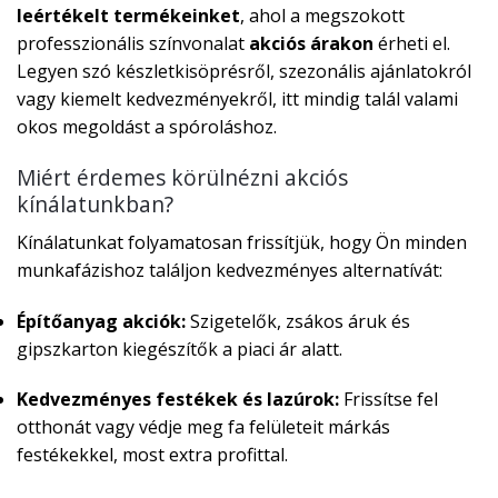
leértékelt termékeinket
, ahol a megszokott
professzionális színvonalat
akciós árakon
érheti el.
Legyen szó készletkisöprésről, szezonális ajánlatokról
vagy kiemelt kedvezményekről, itt mindig talál valami
okos megoldást a spóroláshoz.
Miért érdemes körülnézni akciós
kínálatunkban?
Kínálatunkat folyamatosan frissítjük, hogy Ön minden
munkafázishoz találjon kedvezményes alternatívát:
Építőanyag akciók:
Szigetelők, zsákos áruk és
gipszkarton kiegészítők a piaci ár alatt.
Kedvezményes festékek és lazúrok:
Frissítse fel
otthonát vagy védje meg fa felületeit márkás
festékekkel, most extra profittal.