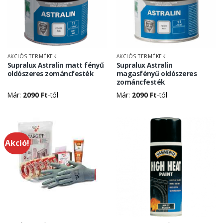
AKCIÓS TERMÉKEK
AKCIÓS TERMÉKEK
Supralux Astralin matt fényű
Supralux Astralin
oldószeres zománcfesték
magasfényű oldószeres
zománcfesték
Már:
2090
Ft
-tól
Már:
2090
Ft
-tól
Akció!