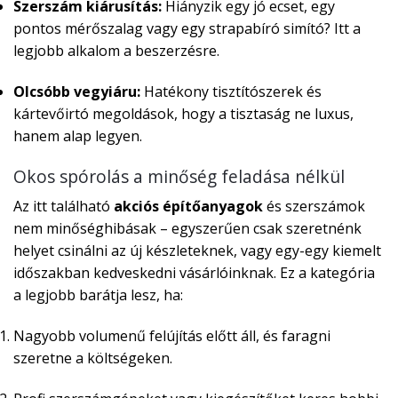
Szerszám kiárusítás:
Hiányzik egy jó ecset, egy
pontos mérőszalag vagy egy strapabíró simító? Itt a
legjobb alkalom a beszerzésre.
Olcsóbb vegyiáru:
Hatékony tisztítószerek és
kártevőirtó megoldások, hogy a tisztaság ne luxus,
hanem alap legyen.
Okos spórolás a minőség feladása nélkül
Az itt található
akciós építőanyagok
és szerszámok
nem minőséghibásak – egyszerűen csak szeretnénk
helyet csinálni az új készleteknek, vagy egy-egy kiemelt
időszakban kedveskedni vásárlóinknak. Ez a kategória
a legjobb barátja lesz, ha:
Nagyobb volumenű felújítás előtt áll, és faragni
szeretne a költségeken.