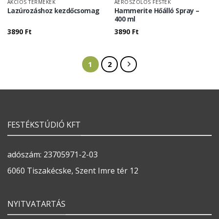
AKCIÓS TERMÉKEK
AEROSZOLOS FESTÉK
Lazúrozáshoz kezdőcsomag
Hammerite Hőálló Spray –
400 ml
3890
Ft
3890
Ft
1
2
FESTÉKSTÚDIÓ KFT
adószám: 23705971-2-03
6060 Tiszakécske, Szent Imre tér 12
NYITVATARTÁS