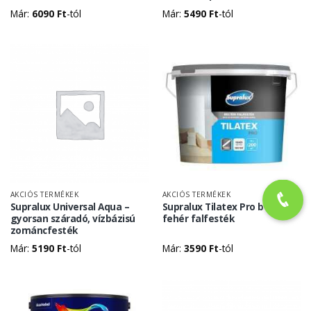
Már:
6090
Ft
-tól
Már:
5490
Ft
-tól
AKCIÓS TERMÉKEK
AKCIÓS TERMÉKEK
Supralux Universal Aqua –
Supralux Tilatex Pro beltéri
gyorsan száradó, vízbázisú
fehér falfesték
zománcfesték
Már:
5190
Ft
-tól
Már:
3590
Ft
-tól