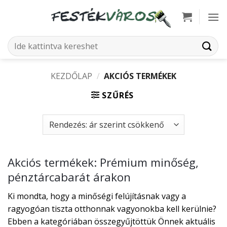
Skip
to
content
Keresés
a
következőre:
KEZDŐLAP
/
AKCIÓS TERMÉKEK
SZŰRÉS
Akciós termékek: Prémium minőség,
pénztárcabarát árakon
Ki mondta, hogy a minőségi felújításnak vagy a
ragyogóan tiszta otthonnak vagyonokba kell kerülnie?
Ebben a kategóriában összegyűjtöttük Önnek aktuális