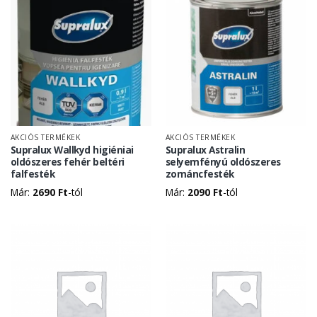
AKCIÓS TERMÉKEK
AKCIÓS TERMÉKEK
Supralux Wallkyd higiéniai
Supralux Astralin
oldószeres fehér beltéri
selyemfényú oldószeres
falfesték
zománcfesték
Már:
2690
Ft
-tól
Már:
2090
Ft
-tól