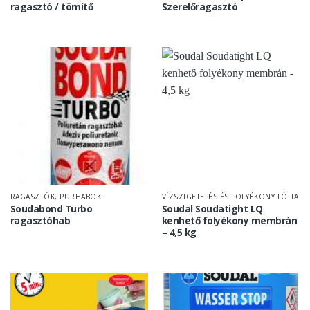
ragasztó / tömítő
Szerelőragasztó
RAGASZTÓK, PURHABOK
VÍZSZIGETELÉS ÉS FOLYÉKONY FÓLIA
Soudabond Turbo
Soudal Soudatight LQ
ragasztóhab
kenhető folyékony membrán
– 4,5 kg