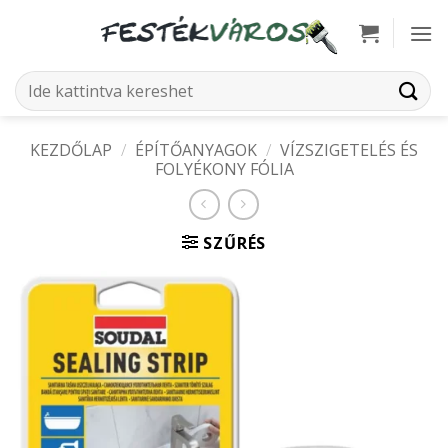
Skip
to
content
Keresés
a
következőre:
KEZDŐLAP
/
ÉPÍTŐANYAGOK
/
VÍZSZIGETELÉS ÉS
FOLYÉKONY FÓLIA
SZŰRÉS