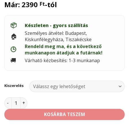
Már:
2390
-tól
Ft
📦
Készleten - gyors szállítás
Személyes átvétel: Budapest,
🏠
Kiskunfélegyháza, Tiszakécske
Rendeld meg ma, és a következő
🕒
munkanapon átadjuk a futárnak!
🚚
Várható kézbesítés: 1-3 munkanap
Kiszerelés
Soudal szaniter tömítőszalag mennyiség
KOSÁRBA TESZEM