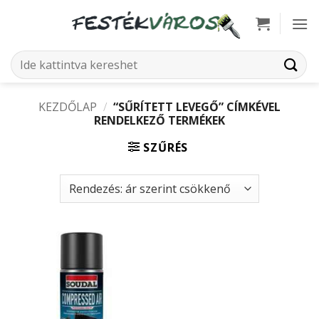
Skip
to
content
Keresés
a
következőre:
KEZDŐLAP
/
“SŰRÍTETT LEVEGŐ” CÍMKÉVEL
RENDELKEZŐ TERMÉKEK
SZŰRÉS