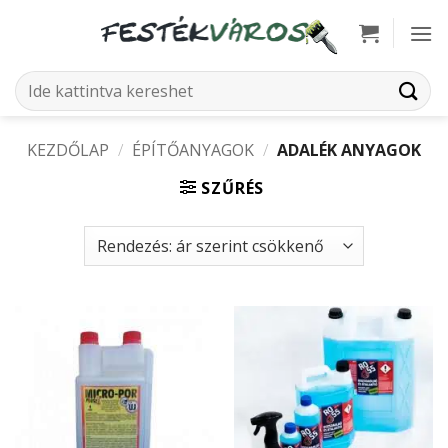
Skip
to
content
Keresés
a
következőre:
KEZDŐLAP
/
ÉPÍTŐANYAGOK
/
ADALÉK ANYAGOK
SZŰRÉS