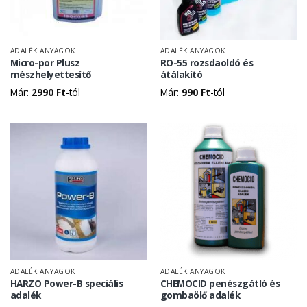
ADALÉK ANYAGOK
ADALÉK ANYAGOK
Micro-por Plusz
RO-55 rozsdaoldó és
mészhelyettesítő
átálakító
Már:
2990
Ft
-tól
Már:
990
Ft
-tól
ADALÉK ANYAGOK
ADALÉK ANYAGOK
HARZO Power-B speciális
CHEMOCID penészgátló és
adalék
gombaölő adalék