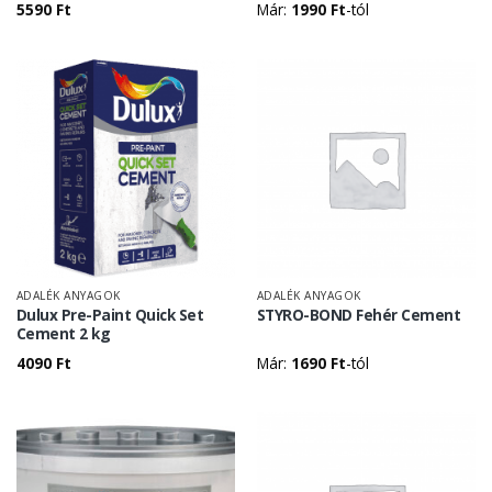
5590
Ft
Már:
1990
Ft
-tól
ADALÉK ANYAGOK
ADALÉK ANYAGOK
Dulux Pre-Paint Quick Set
STYRO-BOND Fehér Cement
Cement 2 kg
4090
Ft
Már:
1690
Ft
-tól