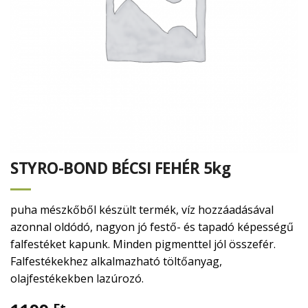
STYRO-BOND BÉCSI FEHÉR 5kg
puha mészkőből készült termék, víz hozzáadásával
azonnal oldódó, nagyon jó festő- és tapadó képességű
falfestéket kapunk. Minden pigmenttel jól összefér.
Falfestékekhez alkalmazható töltőanyag,
olajfestékekben lazúrozó.
Ft