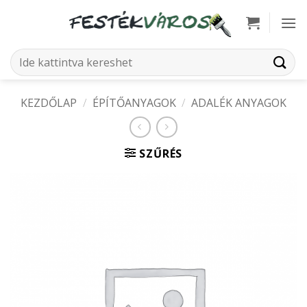
Skip
to
content
Keresés
a
következőre:
KEZDŐLAP
/
ÉPÍTŐANYAGOK
/
ADALÉK ANYAGOK
SZŰRÉS