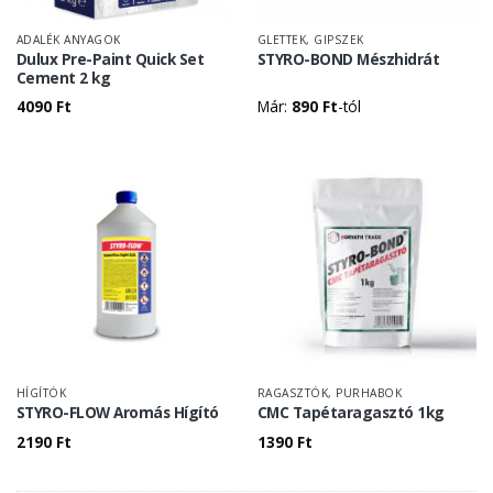
ADALÉK ANYAGOK
GLETTEK, GIPSZEK
Dulux Pre-Paint Quick Set
STYRO-BOND Mészhidrát
Cement 2 kg
4090
Ft
Már:
890
Ft
-tól
HÍGÍTÓK
RAGASZTÓK, PURHABOK
STYRO-FLOW Aromás Hígító
CMC Tapétaragasztó 1kg
2190
Ft
1390
Ft