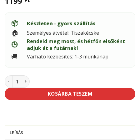
1199
📦
Készleten - gyors szállítás
🏠
Személyes átvétel: Tiszakécske
Rendeld meg most, és hétfőn elsőként
🕒
adjuk át a futárnak!
🚚
Várható kézbesítés: 1-3 munkanap
STYRO-BOND BÉCSI FEHÉR 5kg mennyiség
KOSÁRBA TESZEM
LEÍRÁS