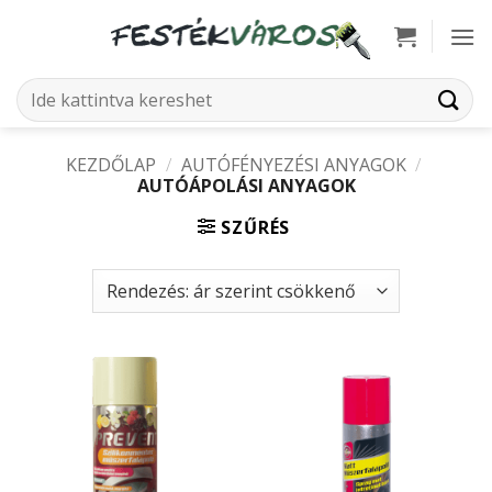
Skip
to
content
Keresés
a
következőre:
KEZDŐLAP
/
AUTÓFÉNYEZÉSI ANYAGOK
/
AUTÓÁPOLÁSI ANYAGOK
SZŰRÉS