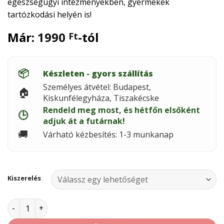
egészségügyi intézményekben, gyermekek
tartózkodási helyén is!
Már:
1990
-tól
Ft
📦
Készleten - gyors szállítás
Személyes átvétel: Budapest,
🏠
Kiskunfélegyháza, Tiszakécske
Rendeld meg most, és hétfőn elsőként
🕒
adjuk át a futárnak!
🚚
Várható kézbesítés: 1-3 munkanap
Kiszerelés
CHEMOCID penészgátló és gombaölő adalék mennyiség