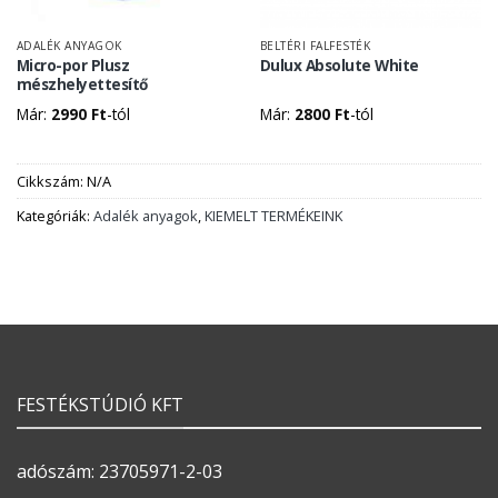
ADALÉK ANYAGOK
BELTÉRI FALFESTÉK
Micro-por Plusz
Dulux Absolute White
mészhelyettesítő
Már:
2990
Ft
-tól
Már:
2800
Ft
-tól
Cikkszám:
N/A
Kategóriák:
Adalék anyagok
,
KIEMELT TERMÉKEINK
FESTÉKSTÚDIÓ KFT
adószám: 23705971-2-03