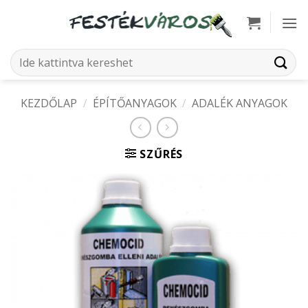
Skip
to
content
Keresés
a
következőre:
KEZDŐLAP
/
ÉPÍTŐANYAGOK
/
ADALÉK ANYAGOK
SZŰRÉS