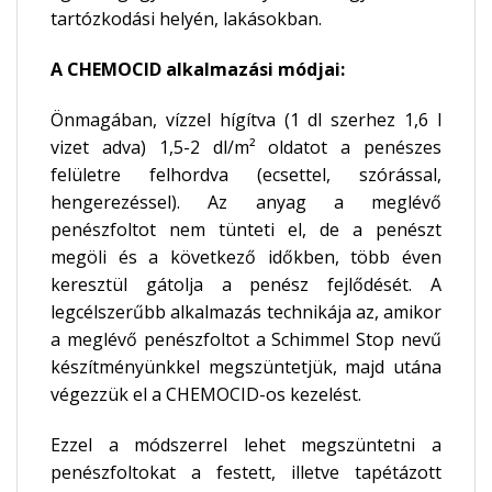
tartózkodási helyén, lakásokban.
A CHEMOCID alkalmazási módjai:
Önmagában, vízzel hígítva (1 dl szerhez 1,6 l
vizet adva) 1,5-2 dl/m² oldatot a penészes
felületre felhordva (ecsettel, szórással,
hengerezéssel). Az anyag a meglévő
penészfoltot nem tünteti el, de a penészt
megöli és a következő időkben, több éven
keresztül gátolja a penész fejlődését. A
legcélszerűbb alkalmazás technikája az, amikor
a meglévő penészfoltot a Schimmel Stop nevű
készítményünkkel megszüntetjük, majd utána
végezzük el a CHEMOCID-os kezelést.
Ezzel a módszerrel lehet megszüntetni a
penészfoltokat a festett, illetve tapétázott