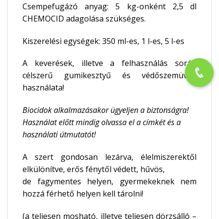
Csempefugázó anyag: 5 kg-onként 2,5 dl
CHEMOCID adagolása szükséges.
Kiszerelési egységek: 350 ml-es, 1 l-es, 5 l-es
A keverések, illetve a felhasználás során
célszerű gumikesztyű és védőszemüveg
használata!
Biocidok alkalmazásakor ügyeljen a biztonságra!
Használat előtt mindig olvassa el a címkét és a
használati útmutatót!
A szert gondosan lezárva, élelmiszerektől
elkülönítve, erős fénytől védett, hűvös,
de fagymentes helyen, gyermekeknek nem
hozzá férhető helyen kell tárolni!
(a teljesen mosható, illetve teljesen dörzsálló –