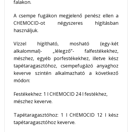
falakon.
A csempe fugákon megjelenő penész ellen a
CHEMOCID-ot négyszeres hígításban
használjuk.
Vízzel hígítható, mosható (egy-két
alkalommal)- „lélegző”- falfestékekhez,
mészhez, egyéb porfestékekhez, illetve kész
tapétaragasztóhoz, csempefugázó anyaghoz
keverve szintén alkalmazható a következő
módon:
Festékekhez: 1 l CHEMOCID 24 l festékhez,
mészhez keverve.
Tapétaragasztóhoz: 1 l CHEMOCID 12 l kész
tapétaragasztóhoz keverve.