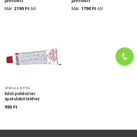
javítókitt
javítókitt
Már:
2190
Ft
-tól
Már:
1790
Ft
-tól
SPATULA KITTEK
Edző poliészter
spatulakittekhez
990
Ft