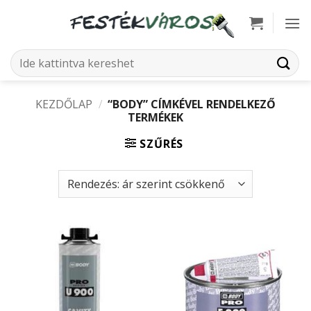
Skip
to
content
Keresés
a
következőre:
KEZDŐLAP
/
“BODY” CÍMKÉVEL RENDELKEZŐ
TERMÉKEK
SZŰRÉS