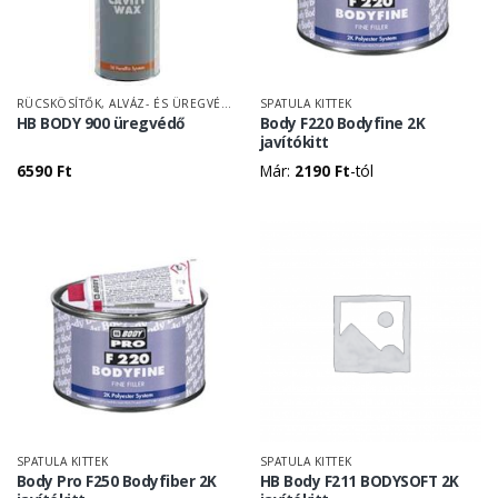
RÜCSKÖSÍTŐK, ALVÁZ- ÉS ÜREGVÉDŐK
SPATULA KITTEK
HB BODY 900 üregvédő
Body F220 Bodyfine 2K
javítókitt
6590
Ft
Már:
2190
Ft
-tól
SPATULA KITTEK
SPATULA KITTEK
Body Pro F250 Bodyfiber 2K
HB Body F211 BODYSOFT 2K