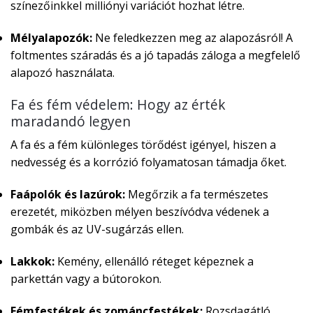
színezőinkkel milliónyi variációt hozhat létre.
Mélyalapozók:
Ne feledkezzen meg az alapozásról! A
foltmentes száradás és a jó tapadás záloga a megfelelő
alapozó használata.
Fa és fém védelem: Hogy az érték
maradandó legyen
A fa és a fém különleges törődést igényel, hiszen a
nedvesség és a korrózió folyamatosan támadja őket.
Faápolók és lazúrok:
Megőrzik a fa természetes
erezetét, miközben mélyen beszívódva védenek a
gombák és az UV-sugárzás ellen.
Lakkok:
Kemény, ellenálló réteget képeznek a
parkettán vagy a bútorokon.
Fémfestékek és zománcfestékek:
Rozsdagátló