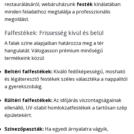
restaurálásáról, webáruházunk
festék
kínálatában
minden feladathoz megtalálja a professzionális
megoldást.
Falfestékek: Frissesség kívül és belül
A falak színe alapjaiban határozza meg a tér
hangulatát. Válogasson prémium minőségű
termékeink közül:
Beltéri falfestékek:
Kiváló fedőképességű, mosható
és légáteresztő festékek széles választéka a nappalitól
a gyerekszobáig.
Kültéri falfestékek:
Az időjárás viszontagságainak
ellenálló, UV-stabil homlokzatfestékek a tartósan szép
épületekért.
Színezőpaszták:
Ha egyedi árnyalatra vágyik,