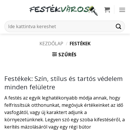
Skip
to
content
Keresés
a
következőre:
KEZDŐLAP
/
FESTÉKEK
SZŰRÉS
Festékek: Szín, stílus és tartós védelem
minden felületre
A festés az egyik leghatékonyabb módja annak, hogy
felfrissítsük otthonunkat, megóvjuk értékeinket az idő
vasfogától, vagy új karaktert adjunk a
környezetünknek. Legyen szó egy szoba kifestéséről, a
kerítés mázolásáról vagy egy régi bútor