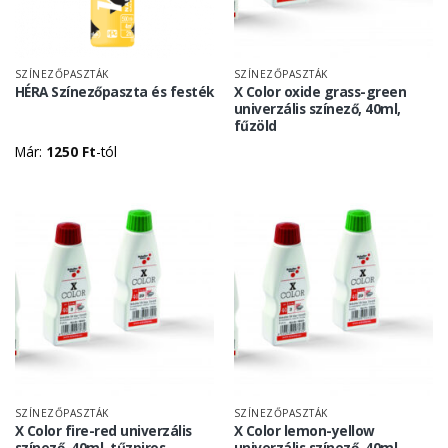
SZÍNEZŐPASZTÁK
SZÍNEZŐPASZTÁK
HÉRA Színezőpaszta és festék
X Color oxide grass-green
univerzális színező, 40ml,
fűzöld
Már:
1250
Ft
-tól
SZÍNEZŐPASZTÁK
SZÍNEZŐPASZTÁK
X Color fire-red univerzális
X Color lemon-yellow
színező, 40ml, tűzpiros
univerzális színező, 40ml,