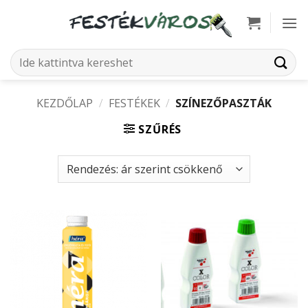
Skip
to
content
Keresés
a
következőre:
KEZDŐLAP
/
FESTÉKEK
/
SZÍNEZŐPASZTÁK
SZŰRÉS