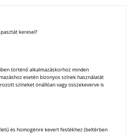
őpasztát keresel?
ltériben történő alkalmazáskorhoz minden
almazáshoz esetén bizonyos színek használatát
ározott színeket önállóan vagy összekeverve is
letű és homogénre kevert festékhez (beltérben