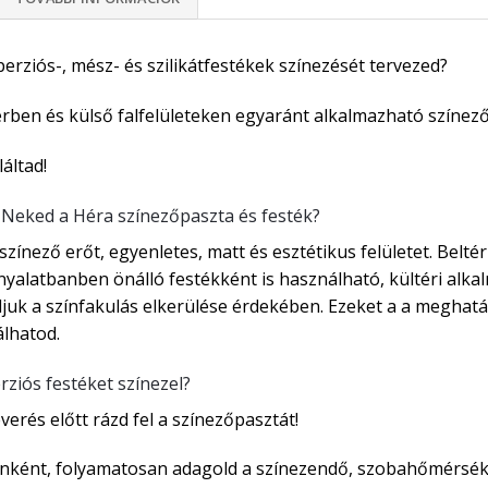
perziós-, mész- és szilikátfestékek színezését tervezed?
érben és külső falfelületeken egyaránt alkalmazható színez
áltad!
 Neked a Héra színezőpaszta és festék?
 színező erőt, egyenletes, matt és esztétikus felületet. Be
nyalatbanben önálló festékként is használható, kültéri alk
ljuk a színfakulás elkerülése érdekében. Ezeket a a meghat
lhatod.
rziós festéket színezel?
verés előtt rázd fel a színezőpasztát!
nként, folyamatosan adagold a színezendő, szobahőmérsék