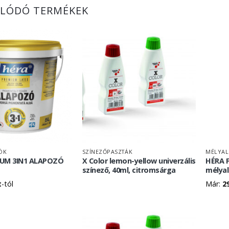
LÓDÓ TERMÉKEK
ÓK
SZÍNEZŐPASZTÁK
MÉLYA
IUM 3IN1 ALAPOZÓ
X Color lemon-yellow univerzális
HÉRA F
színező, 40ml, citromsárga
mélya
t
-tól
Már:
2