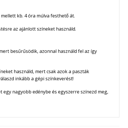
mellett kb. 4 óra múlva festhető át.
tésre az ajánlott színeket használd.
mert besűrűsödik, azonnal használd fel az így
zíneket használd, mert csak azok a paszták
 válaszd inkább a gépi színkeverést!
éket egy nagyobb edénybe és egyszerre színezd meg,