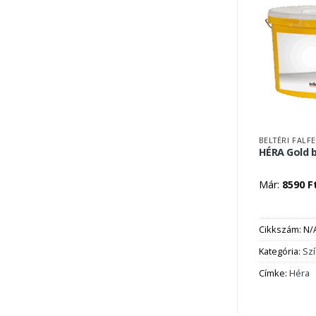
BELTÉRI FALF
HÉRA Gold b
Már:
8590
F
Cikkszám:
N/
Kategória:
Sz
Címke:
Héra