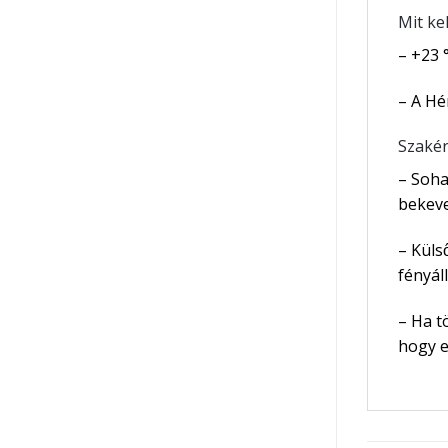
Mit ke
– +23 
– A Hé
Szakért
– Soha
bekeve
– Küls
fényál
– Ha t
hogy e