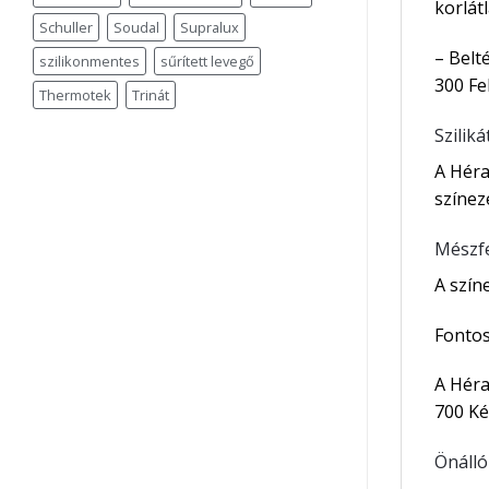
korlát
Schuller
Soudal
Supralux
– Belt
szilikonmentes
sűrített levegő
300 Fe
Thermotek
Trinát
Szilik
A Héra
színez
Mészf
A szín
Fontos
A Héra
700 Ké
Önálló