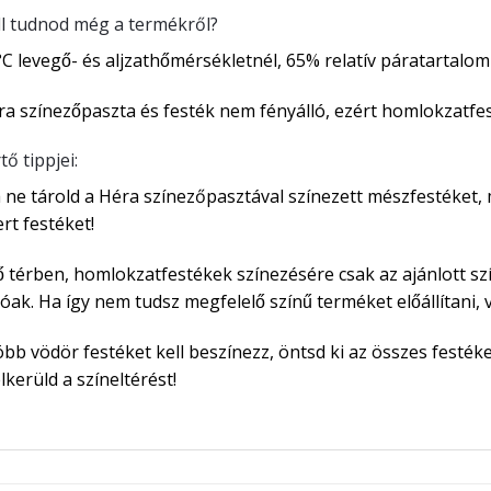
ll tudnod még a termékről?
°C levegő- és aljzathőmérsékletnél, 65% relatív páratartalom 
ra színezőpaszta és festék nem fényálló, ezért homlokzatfes
ő tippjei:
 ne tárold a Héra színezőpasztával színezett mészfestéket, 
rt festéket!
ő térben, homlokzatfestékek színezésére csak az ajánlott s
lóak. Ha így nem tudsz megfelelő színű terméket előállítani,
öbb vödör festéket kell beszínezz, öntsd ki az összes fest
lkerüld a színeltérést!