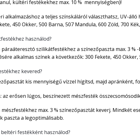
lanul, kültéri festékekhez max. 10 % mennyiségben)!
éri alkalmazáshoz a teljes színskáláról választhatsz, UV-áll
kete, 450 Okker, 500 Barna, 507 Mandula, 600 Zöld, 700 Kék
átfestékhez használod?
 páraáteresztó szilikátfestékhez a színezőpaszta max. 3 % -
ésére alkalmas színek a következők: 300 Fekete, 450 Okker, 
estékhez kevered?
ezőpasztát kis mennyiségű vízzel hígítsd, majd apránként, 
: az erősen lúgos, beszínezett mészfesték összecsomósodik;
 mészfestékhez max. 3 % színezőpasztát keverj. Mindkét ese
k paszta a legoptimálisabb.
 beltéri festékként használod?