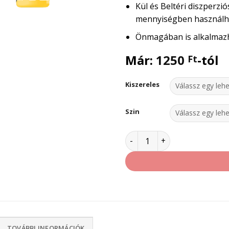
Kül és Beltéri diszperzi
mennyiségben használh
Önmagában is alkalmazh
Már:
1250
-tól
Ft
Kiszereles
Szin
HÉRA Színezőpaszta és fes
TOVÁBBI INFORMÁCIÓK