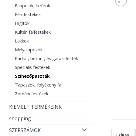
Faápolók, lazúrok
Fémfestékek
Hígítók
Kültéri falfestékek
Lakkok
Mélyalapozók
Padló-, beton-, és garázsfesték
Speciális festékek
Színezőpaszták
Tapaszok, folyékony fa
Zománcfestékek
KIEMELT TERMÉKEINK
shopping
SZERSZÁMOK
LEÍRÁS