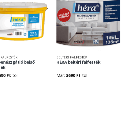
 FALFESTÉK
BELTÉRI FALFESTÉK
enészgátló belső
HÉRA beltéri falfesték
ték
690
Ft
-tól
Már:
3690
Ft
-tól