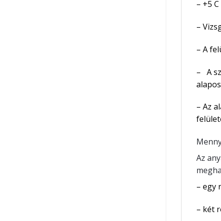
– +5 C
– Vizs
– A fe
– A sz
alapos
– Az a
felüle
Mennyi
Az any
megha
– egy 
– két 