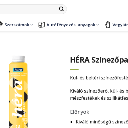
Szerszámok
Autófényezési anyagok
Vegyiá
HÉRA Színezőpa
Kül- és beltéri színezőfesté
Kiváló színezőerő, kül- és 
mészfestékek és szilikátfe
Előnyök
Kiváló minőségű színező