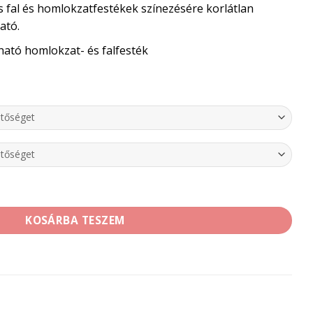
ós fal és homlokzatfestékek színezésére korlátlan
ató.
ató homlokzat- és falfesték
ték mennyiség
KOSÁRBA TESZEM