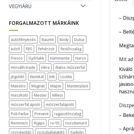
VEGYIÁRU
– Disz
FORGALMAZOTT MÁRKÁINK
– Belt
autófényezés
Baumit
Body
Dulux
Megtal
edző
FBS
fehérzsír
festőszalag
Fresco
Győrlakk
Hammerite
Harzo
Mit ad
Horváth trade
Héra
illatos műszerfal
Kiváló
színár
jégoldó
Kemikál
kitt
Loctite
javaso
Maestro
Magnat
Mapei
Masterplast
haszná
maszkoló
Mester
Milesi
műszerfal ápoló
műszerfalápoló
Diszpe
Poli-Farbe
Prevent
ragasztószalag
– Beke
Remmers
Rigips
ro-55
rozsdamaró
– Aprá
rozsdaoldó
rozsdaátalakító
Sadolin