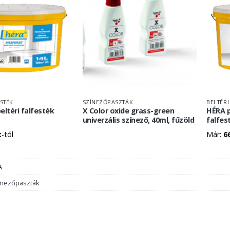
ESTÉK
SZÍNEZŐPASZTÁK
BELTÉRI
eltéri falfesték
X Color oxide grass-green
HÉRA p
univerzális színező, 40ml, fűzöld
falfes
t
-tól
Már:
6
A
ínezőpaszták