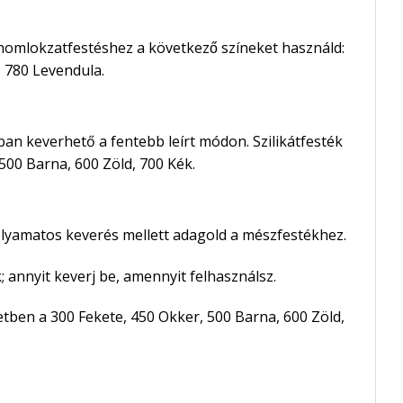
ó homlokzatfestéshez a következő színeket használd:
, 780 Levendula.
ban keverhető a fentebb leírt módon. Szilikátfesték
500 Barna, 600 Zöld, 700 Kék.
folyamatos keverés mellett adagold a mészfestékhez.
 annyit keverj be, amennyit felhasználsz.
tben a 300 Fekete, 450 Okker, 500 Barna, 600 Zöld,