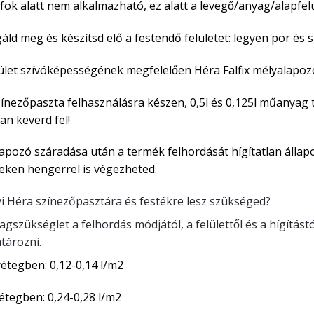
 fok alatt nem alkalmazható, ez alatt a levegő/anyag/alapfel
gáld meg és készítsd elő a festendő felületet: legyen por é
lület szívóképességének megfelelően Héra Falfix mélyalapoz
ínezőpaszta felhasználásra készen, 0,5l és 0,125l műanyag
an keverd fel!
lapozó száradása után a termék felhordását hígítatlan állap
teken hengerrel is végezheted.
 Héra színezőpasztára és festékre lesz szükséged?
agszükséglet a felhordás módjától, a felülettől és a hígítás
tározni.
rétegben: 0,12-0,14 l/m2
rétegben: 0,24-0,28 l/m2