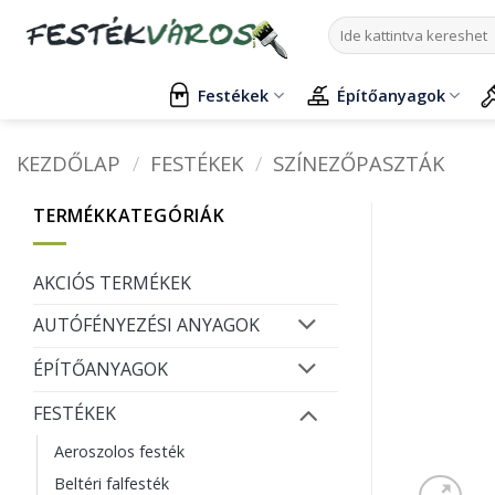
Skip
Keresés
to
a
content
következőre:
Festékek
Építőanyagok
KEZDŐLAP
/
FESTÉKEK
/
SZÍNEZŐPASZTÁK
TERMÉKKATEGÓRIÁK
AKCIÓS TERMÉKEK
AUTÓFÉNYEZÉSI ANYAGOK
ÉPÍTŐANYAGOK
FESTÉKEK
Aeroszolos festék
Beltéri falfesték