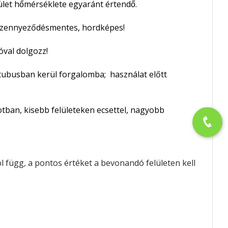
ület hőmérséklete egyaránt értendő.
s szennyeződésmentes, hordképes!
óval dolgozz!
 tubusban kerül forgalomba; használat előtt
otban, kisebb felületeken ecsettel, nagyobb
tól függ, a pontos értéket a bevonandó felületen kell