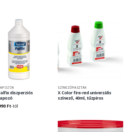
LAPOZÓK
SZÍNEZŐPASZTÁK
alfix diszperziós
X Color fire-red univerzális
lapozó
színező, 40ml, tűzpiros
990
Ft
-tól