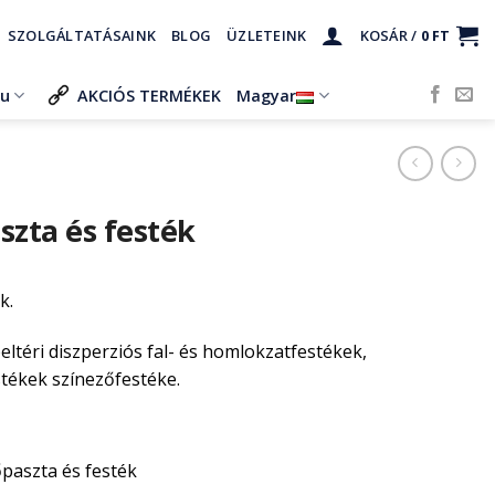
SZOLGÁLTATÁSAINK
BLOG
ÜZLETEINK
KOSÁR /
0
FT
ru
AKCIÓS TERMÉKEK
Magyar
szta és festék
k.
beltéri diszperziós fal- és homlokzatfestékek,
stékek színezőfestéke.
paszta és festék