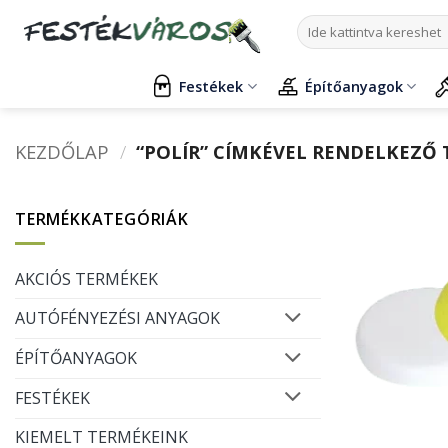
Skip
Keresés
to
a
content
következőre:
Festékek
Építőanyagok
KEZDŐLAP
/
“POLÍR” CÍMKÉVEL RENDELKEZŐ
TERMÉKKATEGÓRIÁK
AKCIÓS TERMÉKEK
AUTÓFÉNYEZÉSI ANYAGOK
ÉPÍTŐANYAGOK
FESTÉKEK
KIEMELT TERMÉKEINK