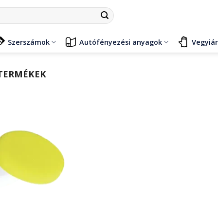
Szerszámok
Autófényezési anyagok
Vegyiá
 TERMÉKEK