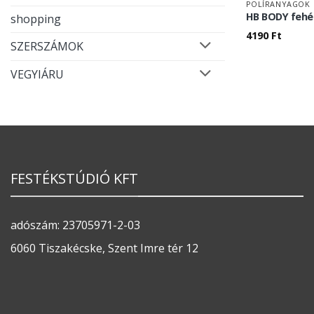
POLÍRANYAGOK
HB BODY fehér
shopping
4190
Ft
SZERSZÁMOK
VEGYIÁRU
FESTÉKSTÚDIÓ KFT
adószám: 23705971-2-03
6060 Tiszakécske, Szent Imre tér 12