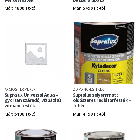
Már:
1890
Ft
-tól
Már:
5490
Ft
-tól
AKCIÓS TERMÉKEK
ZOMÁNCFESTÉKEK
Supralux Universal Aqua –
Supralux selyemmatt
gyorsan száradó, vízbázisú
oldószeres radiátorfesték –
zománcfesték
fehér
Már:
5190
Ft
-tól
Már:
4190
Ft
-tól