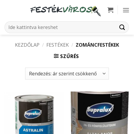
Skip
to
content
Keresés
a
következőre:
KEZDŐLAP
/
FESTÉKEK
/
ZOMÁNCFESTÉKEK
SZŰRÉS