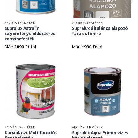
AKCIÓS TERMÉKEK
ZOMÁNCFESTÉKEK
Supralux Astralin
Supralux általános alapozó
selyemfényú oldószeres
fára és fémre
zománcfesték
Már:
2090
Ft
-tól
Már:
1990
Ft
-tól
ZOMÁNCFESTÉKEK
AKCIÓS TERMÉKEK
Dunaplaszt Multifunkciós
Supralux Aqua Primer vizes
Kerítésfesték
bázisú alapozó