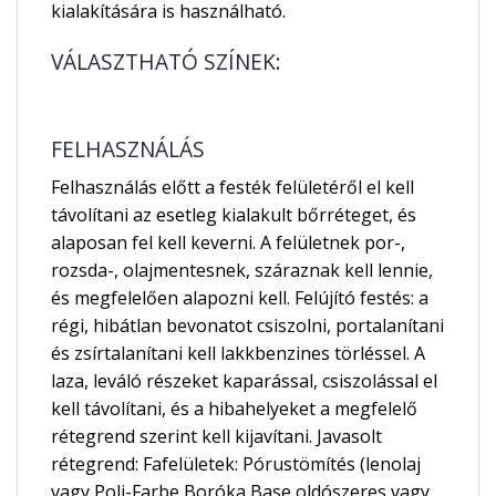
kialakítására is használható.
VÁLASZTHATÓ SZÍNEK:
FELHASZNÁLÁS
Felhasználás előtt a festék felületéről el kell
távolítani az esetleg kialakult bőrréteget, és
alaposan fel kell keverni. A felületnek por-,
rozsda-, olajmentesnek, száraznak kell lennie,
és megfelelően alapozni kell. Felújító festés: a
régi, hibátlan bevonatot csiszolni, portalanítani
és zsírtalanítani kell lakkbenzines törléssel. A
laza, leváló részeket kaparással, csiszolással el
kell távolítani, és a hibahelyeket a megfelelő
rétegrend szerint kell kijavítani. Javasolt
rétegrend: Fafelületek: Pórustömítés (lenolaj
vagy Poli-Farbe Boróka Base oldószeres vagy