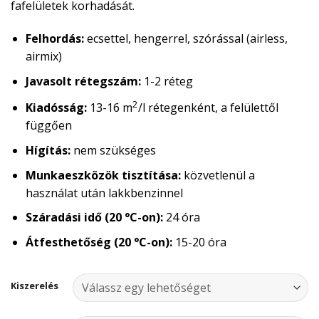
fafelületek korhadását.
Felhordás:
ecsettel, hengerrel, szórással (airless,
airmix)
Javasolt rétegszám:
1-2 réteg
2
Kiadósság:
13-16 m
/l rétegenként, a felülettől
függően
Hígítás:
nem szükséges
Munkaeszközök tisztítása:
közvetlenül a
használat után lakkbenzinnel
Száradási idő (20 °C-on):
24 óra
Átfesthetőség (20 °C-on):
15-20 óra
Kiszerelés