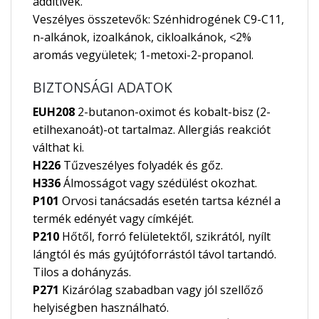
additívek.
Veszélyes összetevők: Szénhidrogének C9-C11,
n-alkánok, izoalkánok, cikloalkánok, <2%
aromás vegyületek; 1-metoxi-2-propanol.
BIZTONSÁGI ADATOK
EUH208
2-butanon-oximot és kobalt-bisz (2-
etilhexanoát)-ot tartalmaz. Allergiás reakciót
válthat ki.
H226
Tűzveszélyes folyadék és gőz.
H336
Álmosságot vagy szédülést okozhat.
P101
Orvosi tanácsadás esetén tartsa kéznél a
termék edényét vagy címkéjét.
P210
Hőtől, forró felületektől, szikrától, nyílt
lángtól és más gyújtóforrástól távol tartandó.
Tilos a dohányzás.
P271
Kizárólag szabadban vagy jól szellőző
helyiségben használható.