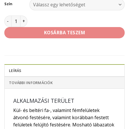
Szín
Poli-Farbe Cellkolor Brill magasfényű oldószeres zománcf
KOSÁRBA TESZEM
LEÍRÁS
TOVÁBBI INFORMÁCIÓK
ALKALMAZÁSI TERÜLET
Kül- és beltéri fa-, valamint fémfelületek
átvonó festésére, valamint korábban festett
felületek felújító festésére. Mosható lábazatok