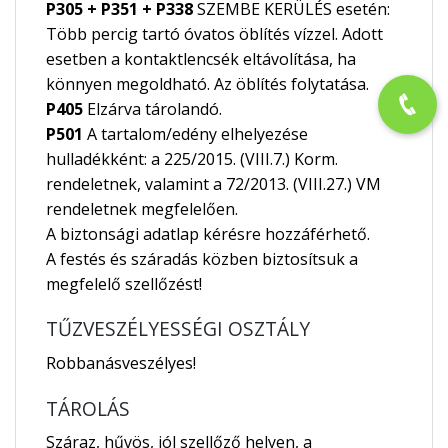
P305 + P351 + P338
SZEMBE KERÜLÉS esetén:
Több percig tartó óvatos öblítés vízzel. Adott
esetben a kontaktlencsék eltávolítása, ha
könnyen megoldható. Az öblítés folytatása.
P405
Elzárva tárolandó.
P501
A tartalom/edény elhelyezése
hulladékként: a 225/2015. (VIII.7.) Korm.
rendeletnek, valamint a 72/2013. (VIII.27.) VM
rendeletnek megfelelően.
A biztonsági adatlap kérésre hozzáférhető.
A festés és száradás közben biztosítsuk a
megfelelő szellőzést!
TŰZVESZÉLYESSÉGI OSZTÁLY
Robbanásveszélyes!
TÁROLÁS
Száraz, hűvös, jól szellőző helyen, a