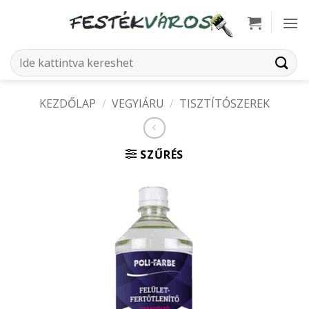
Skip
to
content
Keresés
a
következőre:
KEZDŐLAP
/
VEGYIÁRU
/
TISZTÍTÓSZEREK
SZŰRÉS