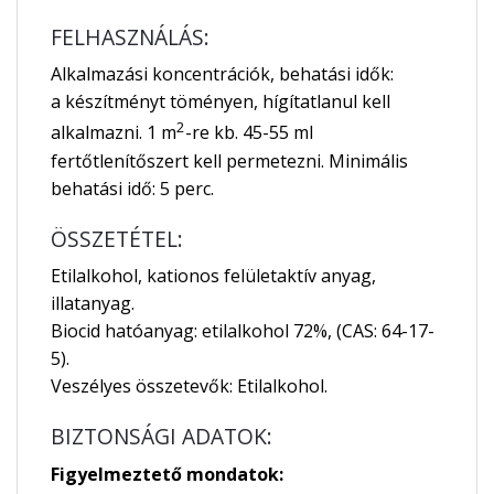
FELHASZNÁLÁS:
Alkalmazási koncentrációk, behatási idők:
a készítményt töményen, hígítatlanul kell
2
alkalmazni. 1 m
-re kb. 45-55 ml
fertőtlenítőszert kell permetezni. Minimális
behatási idő: 5 perc.
ÖSSZETÉTEL:
Etilalkohol, kationos felületaktív anyag,
illatanyag.
Biocid hatóanyag: etilalkohol 72%, (CAS: 64-17-
5).
Veszélyes összetevők: Etilalkohol.
BIZTONSÁGI ADATOK:
Figyelmeztető mondatok: