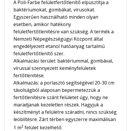
A Poli-Farbe felületfertőtlenítő elpusztítja a
baktériumokat, gombákat, vírusokat.
Egyszerűen használható minden olyan
esetben, amikor hatékony
felületfertőtlenítésre van szükség. A termék a
Nemzeti Népegészségügyi Központ által
engedélyezett etanol hatóanyag tartalmú
felületfertőtlenítő szer.
Alkalmazási terület: baktériummal, gombával,
vírussal szennyezett keményfelületek
fertőtlenítése.
Alkalmazás: a porlasztó segítségével 20-30 cm
távolságból alaposan bepermetezzük a
fertőtlenítésre szánt felületet úgy, hogy ne
maradjanak kezeletlen részek. Hagyjuk a
készítményt a felületre száradni, nincs szükség
leöblítésre. Zárt térben egyszerre maximálisan
2
1 m
felület kezelhető.