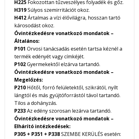
H225
Fokozottan tűzveszélyes folyadék és gőz.
H319
Súlyos szemirritációt okoz.
H412
Ártalmas a vízi élővilágra, hosszan tartó
károsodást okoz.
Óvintézkedésre vonatkozó mondatok –
Általános:
P101
Orvosi tanácsadás esetén tartsa kéznél a
termék edényét vagy címkéjét.
P102
Gyermekektől elzárva tartandó.
Óvintézkedésre vonatkozó mondatok –
Megelőzés:
P210
Hőtől, forró felületektől, szikrától, nyílt
lángtól és más gyújtóforrástól távol tartandó.
Tilos a dohányzás.
P233
Az edény szorosan lezárva tartandó.
Óvintézkedésre vonatkozó mondatok –
Elhárító intézkedések:
P305 + P351 + P338
SZEMBE KERÜLÉS esetén: