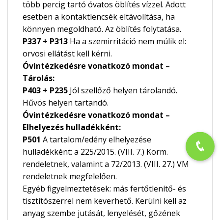
több percig tartó óvatos öblítés vízzel. Adott
esetben a kontaktlencsék eltávolítása, ha
könnyen megoldható. Az öblítés folytatása.
P337 + P313
Ha a szemirritáció nem múlik el:
orvosi ellátást kell kérni.
Óvintézkedésre vonatkozó mondat –
Tárolás:
P403 + P235
Jól szellőző helyen tárolandó.
Hűvös helyen tartandó.
Óvintézkedésre vonatkozó mondat –
Elhelyezés hulladékként:
P501
A tartalom/edény elhelyezése
hulladékként: a 225/2015. (VIII. 7.) Korm.
rendeletnek, valamint a 72/2013. (VIII. 27.) VM
rendeletnek megfelelően.
Egyéb figyelmeztetések: más fertőtlenítő- és
tisztítószerrel nem keverhető. Kerülni kell az
anyag szembe jutását, lenyelését, gőzének