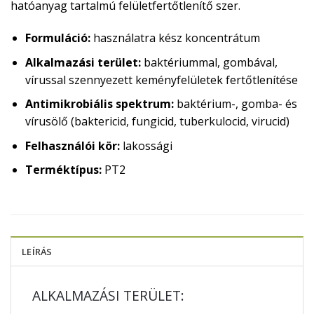
hatóanyag tartalmú felületfertőtlenítő szer.
Formuláció:
használatra kész koncentrátum
Alkalmazási terület:
baktériummal, gombával,
vírussal szennyezett keményfelületek fertőtlenítése
Antimikrobiális spektrum:
baktérium-, gomba- és
vírusölő (baktericid, fungicid, tuberkulocid, virucid)
Felhasználói kör:
lakossági
Terméktípus:
PT2
LEÍRÁS
ALKALMAZÁSI TERÜLET: