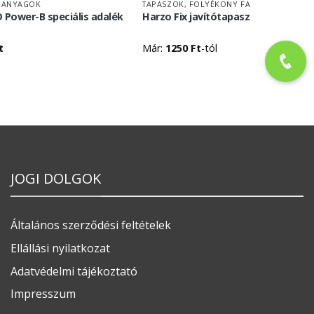
 ANYAGOK
TAPASZOK, FOLYÉKONY FA
Power-B speciális adalék
Harzo Fix javítótapasz
t
Már:
1250
Ft
-tól
JOGI DOLGOK
Általános szerződési feltételek
Ellállási nyilatkozat
Adatvédelmi tájékoztató
Impresszum