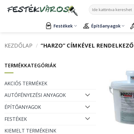
Skip
Keresés
to
a
content
következőre:
Festékek
Építőanyagok
KEZDŐLAP
/
“HARZO” CÍMKÉVEL RENDELKEZŐ
TERMÉKKATEGÓRIÁK
AKCIÓS TERMÉKEK
AUTÓFÉNYEZÉSI ANYAGOK
ÉPÍTŐANYAGOK
FESTÉKEK
KIEMELT TERMÉKEINK