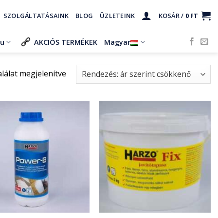
SZOLGÁLTATÁSAINK
BLOG
ÜZLETEINK
KOSÁR /
0
FT
ru
AKCIÓS TERMÉKEK
Magyar
Sorted
alálat megjelenítve
by
price:
high
to
low