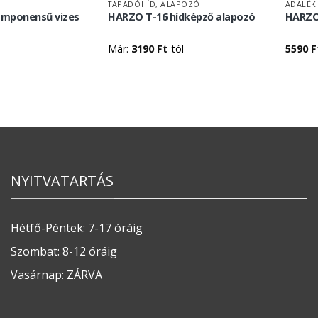
TAPADÓHÍD, ALAPOZÓ
ADALÉK
mponensű vizes
HARZO T-16 hídképző alapozó
HARZO 
Már:
3190
Ft
-tól
5590
F
NYITVATARTÁS
Hétfő-Péntek: 7-17 óráig
Szombat: 8-12 óráig
Vasárnap: ZÁRVA