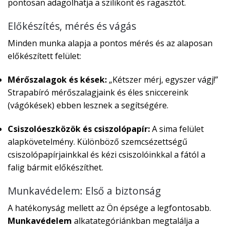
pontosan adagolhatja a szilikont és ragasztót.
Előkészítés, mérés és vágás
Minden munka alapja a pontos mérés és az alaposan
előkészített felület:
Mérőszalagok és kések:
„Kétszer mérj, egyszer vágj!”
Strapabíró mérőszalagjaink és éles sniccereink
(vágókések) ebben lesznek a segítségére.
Csiszolóeszközök és csiszolópapír:
A sima felület
alapkövetelmény. Különböző szemcsézettségű
csiszolópapírjainkkal és kézi csiszolóinkkal a fától a
falig bármit előkészíthet.
Munkavédelem: Első a biztonság
A hatékonyság mellett az Ön épsége a legfontosabb.
Munkavédelem
alkatategóriánkban megtalálja a