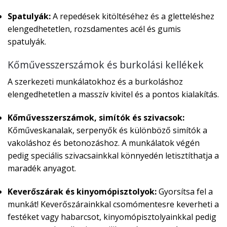
Spatulyák:
A repedések kitöltéséhez és a gletteléshez
elengedhetetlen, rozsdamentes acél és gumis
spatulyák.
Kőművesszerszámok és burkolási kellékek
A szerkezeti munkálatokhoz és a burkoláshoz
elengedhetetlen a masszív kivitel és a pontos kialakítás.
Kőművesszerszámok, simítók és szivacsok:
Kőműveskanalak, serpenyők és különböző simítók a
vakoláshoz és betonozáshoz. A munkálatok végén
pedig speciális szivacsainkkal könnyedén letisztíthatja a
maradék anyagot.
Keverőszárak és kinyomópisztolyok:
Gyorsítsa fel a
munkát! Keverőszárainkkal csomómentesre keverheti a
festéket vagy habarcsot, kinyomópisztolyainkkal pedig