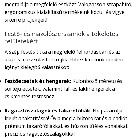
megtalálja a megfelelő eszközt. Válogasson strapabíró,
ergonomikus kialakítású termékeink közül, és vigye
sikerre projektjeit!
Festő- és mázolószerszámok a tökéletes
felületekért
A szép festés titka a megfelelő felhordásban és az
alapos maszkolásban rejlik. Ehhez kínálunk minden
igényt kielégítő választékot:
Festőecsetek és hengerek:
Különböző méretű és
sörtéjű ecsetek, valamint fal- és lakkhengerek a
csíkmentes festéshez.
Ragasztószalagok és takarófóliák:
Ne pazarolja
idejét a takarításra! Óvja meg a bútorokat és a padlót
prémium takarófóliákkal, és húzzon tűéles vonalakat
precíziós ragasztószalagokkal.