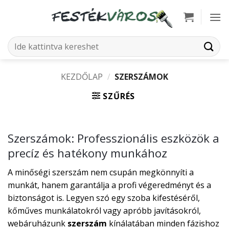
Skip
to
content
Keresés
a
következőre:
KEZDŐLAP
/
SZERSZÁMOK
SZŰRÉS
Szerszámok: Professzionális eszközök a
precíz és hatékony munkához
A minőségi szerszám nem csupán megkönnyíti a
munkát, hanem garantálja a profi végeredményt és a
biztonságot is. Legyen szó egy szoba kifestéséről,
kőműves munkálatokról vagy apróbb javításokról,
webáruházunk
szerszám
kínálatában minden fázishoz