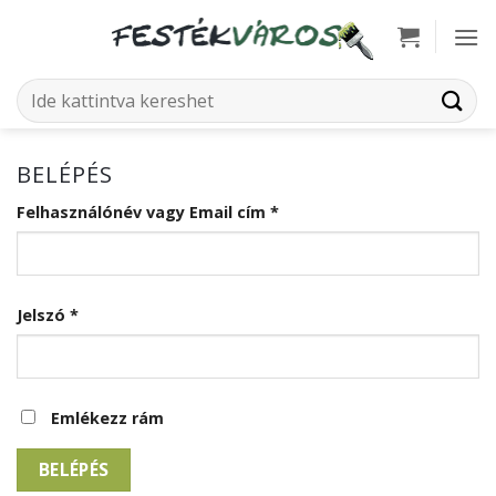
Skip
to
content
Keresés
a
következőre:
BELÉPÉS
Kötelező
Felhasználónév vagy Email cím
*
Kötelező
Jelszó
*
Emlékezz rám
BELÉPÉS