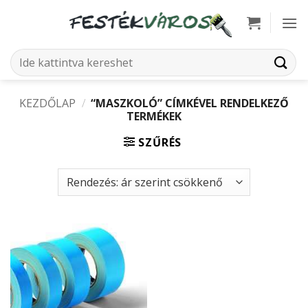
Skip
to
content
Keresés
a
következőre:
KEZDŐLAP
/
“MASZKOLÓ” CÍMKÉVEL RENDELKEZŐ
TERMÉKEK
SZŰRÉS