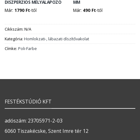
DISZPERZIÓS MÉLYALAPOZÓ
MM
Már:
1790
Ft
-tól
Már:
490
Ft
-tól
Cikkszám:
N/A
Kategória:
Homlokzati-, lábazati díszítővakolat
Címke:
Poli-Farbe
FESTÉKSTÚDIÓ KFT
adószám: 23705971-2-03
6060 Tiszakécske, Szent Imre tér 12