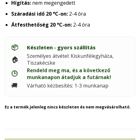
Hígítás:
nem megengedett
Száradási idő 20 °C-on:
2-4 óra
Átfesthetőség 20 °C-on:
2-4 óra
📦
Készleten - gyors szállítás
Személyes átvétel: Kiskunfélegyháza,
🏠
Tiszakécske
Rendeld meg ma, és a következő
🕒
munkanapon átadjuk a futárnak!
🚚
Várható kézbesítés: 1-3 munkanap
Ez a termék jelenleg nincs készleten és nem megvásárolható.