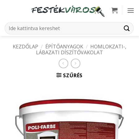
Skip
to
content
Keresés
a
következőre:
KEZDŐLAP
/
ÉPÍTŐANYAGOK
/
HOMLOKZATI-,
LÁBAZATI DÍSZÍTŐVAKOLAT
SZŰRÉS