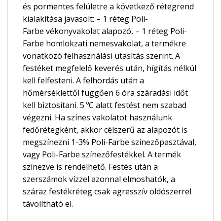
és pormentes felületre a következő rétegrend
kialakítása javasolt: – 1 réteg Poli-
Farbe vékonyvakolat alapozó, – 1 réteg Poli-
Farbe homlokzati nemesvakolat, a termékre
vonatkozó felhasználási utasítás szerint. A
festéket megfelelő keverés után, hígítás nélkül
kell felfesteni. A felhordás után a
hőmérséklettől függően 6 óra száradási időt
kell biztosítani. 5 ºC alatt festést nem szabad
végezni. Ha színes vakolatot használunk
fedőrétegként, akkor célszerű az alapozót is
megszínezni 1-3% Poli-Farbe színezőpasztával,
vagy Poli-Farbe színezőfestékkel. A termék
színezve is rendelhető. Festés után a
szerszámok vízzel azonnal elmoshatók, a
száraz festékréteg csak agresszív oldószerrel
távolítható el.