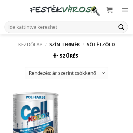
Skip
to
content
Keresés
a
következőre:
KEZDŐLAP
/
SZÍN TERMÉK
/
SÖTÉTZÖLD
SZŰRÉS