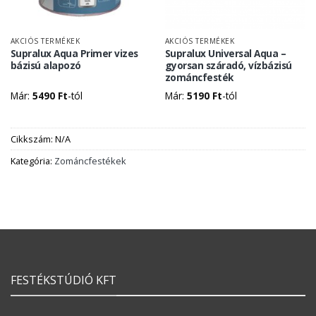
AKCIÓS TERMÉKEK
AKCIÓS TERMÉKEK
Supralux Aqua Primer vizes
Supralux Universal Aqua –
bázisú alapozó
gyorsan száradó, vízbázisú
zománcfesték
Már:
5490
Ft
-tól
Már:
5190
Ft
-tól
Cikkszám:
N/A
Kategória:
Zománcfestékek
FESTÉKSTÚDIÓ KFT