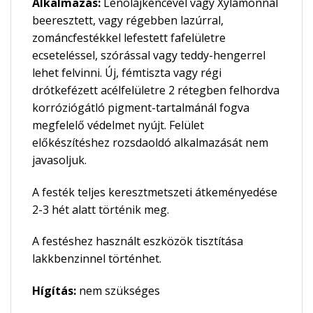
Alkalmazás:
Lenolajkencével vagy Xylamonnal
beeresztett, vagy régebben lazúrral,
zománcfestékkel lefestett fafelületre
ecseteléssel, szórással vagy teddy-hengerrel
lehet felvinni. Új, fémtiszta vagy régi
drótkefézett acélfelületre 2 rétegben felhordva
korróziógátló pigment-tartalmánál fogva
megfelelő védelmet nyújt. Felület
előkészítéshez rozsdaoldó alkalmazását nem
javasoljuk.
A festék teljes keresztmetszeti átkeményedése
2-3 hét alatt történik meg.
A festéshez használt eszközök tisztítása
lakkbenzinnel történhet.
Hígítás:
nem szükséges