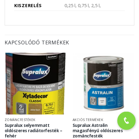
KISZERELÉS
0,25 l, 0,75 l, 2,5 l,
KAPCSOLÓDÓ TERMÉKEK
ZOMÁNCFESTÉKEK
AKCIÓS TERMÉKEK
Supralux selyemmatt
Supralux Astralin
oldószeres radiátorfesték –
magasfényű oldószeres
fehér
zománcfesték