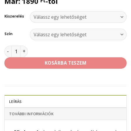
Már:
1890
-tól
Ft
Kiszerelés
Szín
Dunaplaszt Multifunkciós Kerítésfesték mennyiség
KOSÁRBA TESZEM
LEÍRÁS
TOVÁBBI INFORMÁCIÓK