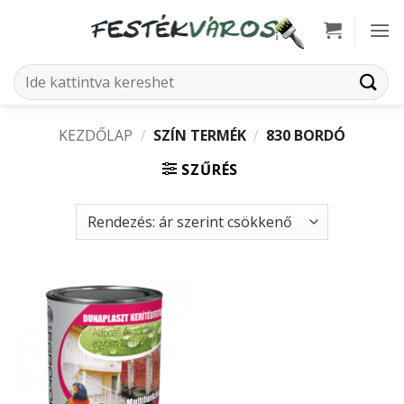
Skip
to
content
Keresés
a
következőre:
KEZDŐLAP
/
SZÍN TERMÉK
/
830 BORDÓ
SZŰRÉS