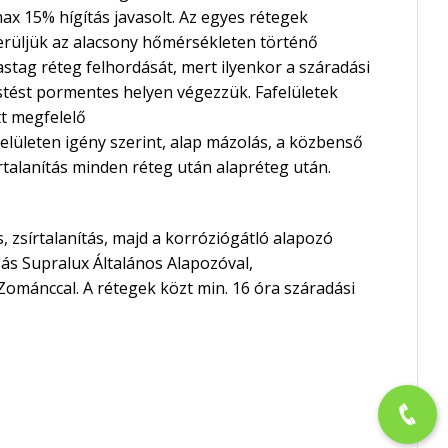
ax 15% hígítás javasolt. Az egyes rétegek
 Kerüljük az alacsony hőmérsékleten történő
astag réteg felhordását, mert ilyenkor a száradási
stést pormentes helyen végezzük. Fafelületek
tt megfelelő
elületen igény szerint, alap mázolás, a közbenső
rtalanítás minden réteg után alapréteg után.
s, zsírtalanítás, majd a korróziógátló alapozó
ás Supralux Általános Alapozóval,
 Zománccal. A rétegek közt min. 16 óra száradási