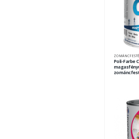
ZOMÁNCFEST
Poli-Farbe Ce
magasfényű
zománcfes