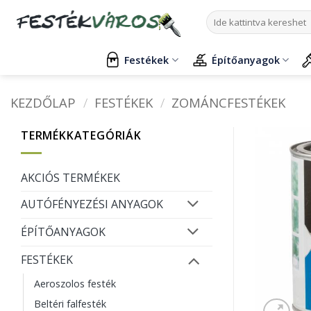
Skip
Keresés
to
a
content
következőre:
Festékek
Építőanyagok
KEZDŐLAP
/
FESTÉKEK
/
ZOMÁNCFESTÉKEK
TERMÉKKATEGÓRIÁK
AKCIÓS TERMÉKEK
AUTÓFÉNYEZÉSI ANYAGOK
ÉPÍTŐANYAGOK
FESTÉKEK
Aeroszolos festék
Beltéri falfesték