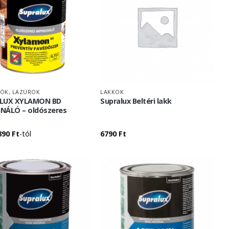
ÓK, LAZÚROK
LAKKOK
LUX XYLAMON BD
Supralux Beltéri lakk
NÁLÓ – oldószeres
390
Ft
-tól
6790
Ft