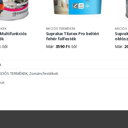
ÉKEK
AKCIÓS TERMÉKEK
AKCIÓS
Multifunkciós
Supralux Tilatex Pro beltéri
Supral
ék
fehér falfesték
oldós
t
-tól
Már:
3590
Ft
-tól
Már:
2
A
KCIÓS TERMÉKEK
,
Zománcfestékek
lux