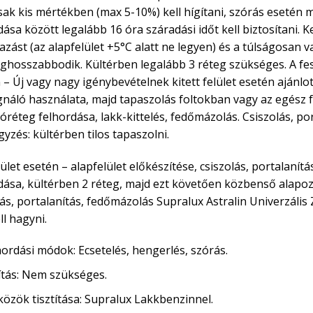
sak kis mértékben (max 5-10%) kell hígítani, szórás esetén m
dása között legalább 16 óra száradási időt kell biztosítani.
azást (az alapfelület +5°C alatt ne legyen) és a túlságosan v
ghosszabbodik. Kültérben legalább 3 réteg szükséges. A fe
 – Új vagy nagy igénybevételnek kitett felület esetén ajánlo
náló használata, majd tapaszolás foltokban vagy az egész f
óréteg felhordása, lakk-kittelés, fedőmázolás. Csiszolás, po
yzés: kültérben tilos tapaszolni.
ület esetén – alapfelület előkészítése, csiszolás, portalanítá
dása, kültérben 2 réteg, majd ezt követően közbenső alapoz
lás, portalanítás, fedőmázolás Supralux Astralin Univerzális
ll hagyni.
hordási módok: Ecsetelés, hengerlés, szórás.
ítás: Nem szükséges.
közök tisztítása: Supralux Lakkbenzinnel.