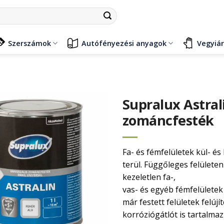
Szerszámok
Autófényezési anyagok
Vegyiá
Supralux Astra
zománcfesték
Fa- és fémfelületek kül- é
terül. Függőleges felülete
kezeletlen fa-,
vas- és egyéb fémfelülete
már festett felületek felú
korróziógátlót is tartalma