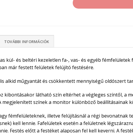
TOVÁBBI INFORMÁCIÓK
as kül- és beltéri kezeletlen fa-, vas- és egyéb fémfelülete
an már festett felületek felújító festésére.
lis alkid műgyantát és csökkentett mennyiségű oldószert ta
z kibontásakor látható szín eltérhet a végleges színtől, a m
. A megjelenített színek a monitor különböző beállításainak 
vagy fémfelületeknek, illetve felújításnál a régi bevonatnak t
nek) kell lennie. Fafelületek esetén a felületnek légszárazn
ennie. Festés előtt a festéket alaposan fel kell keverni. A fe