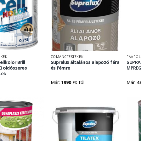
ÉKEK
ZOMÁNCFESTÉKEK
FAÁPOL
llkolor Brill
Supralux általános alapozó fára
SUPRA
 oldószeres
és fémre
MPREG
ték
Már:
1990
Ft
-tól
Már:
4