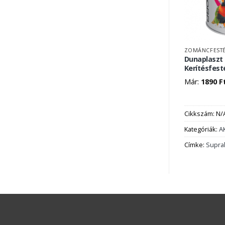
ZOMÁNCFEST
Dunaplaszt 
Kerítésfest
Már:
1890
F
Cikkszám:
N/
Kategóriák:
A
Címke:
Supra