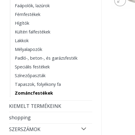
Faápolók, lazúrok
Fémfestékek
Hígítók
Kültéri falfestékek
Lakkok
Mélyalapozók
Padló-, beton-, és garázsfesték
Speciális festékek
Színezőpaszták
Tapaszok, folyékony fa
Zománcfestékek
KIEMELT TERMÉKEINK
shopping
SZERSZÁMOK