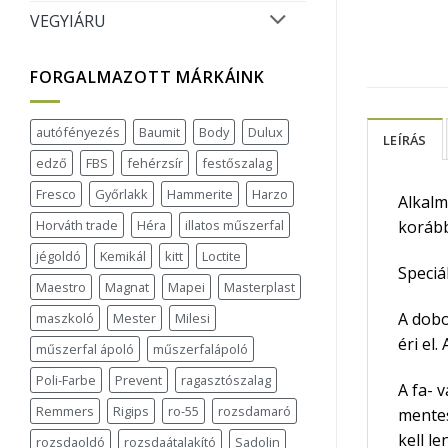
VEGYIÁRU
FORGALMAZOTT MÁRKÁINK
autófényezés
Baumit
Body
Dulux
LEÍRÁS
edző
FBS
fehérzsír
festőszalag
Fresco
Győrlakk
Hammerite
Harzo
Alkalm
Horváth trade
Héra
illatos műszerfal
korább
jégoldó
Kemikál
kitt
Loctite
Speciá
Maestro
Magnat
Mapei
Masterplast
A dobo
maszkoló
Mester
Milesi
éri el
műszerfal ápoló
műszerfalápoló
Poli-Farbe
Prevent
ragasztószalag
A fa- 
Remmers
Rigips
ro-55
rozsdamaró
mentes
kell l
rozsdaoldó
rozsdaátalakító
Sadolin