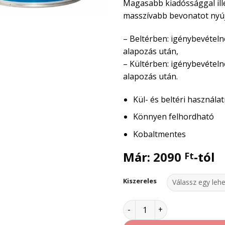
Magasabb kiadóssággal ill
masszívabb bevonatot nyúj
– Beltérben: igénybevételne
alapozás után,
– Kültérben: igénybevételne
alapozás után.
Kül- és beltéri használat
Könnyen felhordható
Kobaltmentes
Már:
2090
-tól
Ft
Kiszereles
Supralux Astralin magasfé