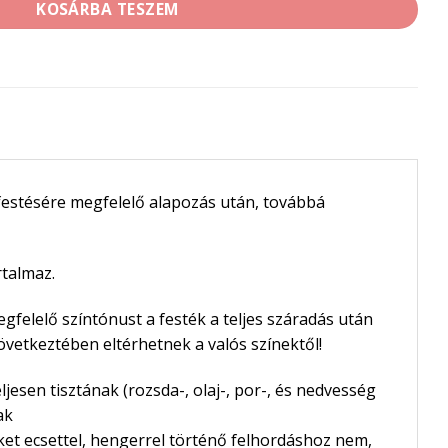
KOSÁRBA TESZEM
k festésére megfelelő alapozás után, továbbá
rtalmaz.
egfelelő színtónust a festék a teljes száradás után
következtében eltérhetnek a valós színektől!
eljesen tisztának (rozsda-, olaj-, por-, és nedvesség
ak
stéket ecsettel, hengerrel történő felhordáshoz nem,