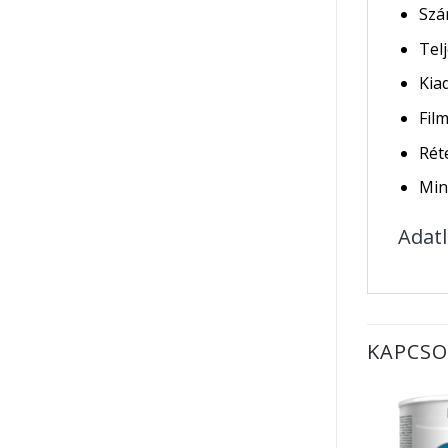
Szár
Telj
Kia
Fil
Rét
Min
Adat
KAPCSO