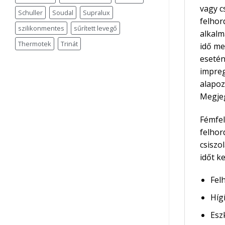
vagy c
Schuller
Soudal
Supralux
felhor
szilikonmentes
sűrített levegő
alkalm
Thermotek
Trinát
idő me
esetén
impreg
alapoz
Megjeg
Fémfel
felhor
csiszo
időt ke
Fel
Híg
Esz