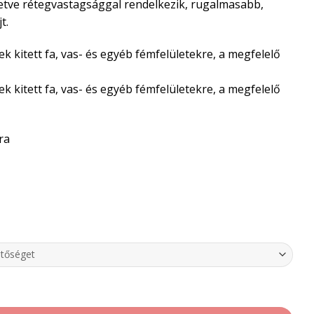
etve rétegvastagsággal rendelkezik, rugalmasabb,
t.
k kitett fa, vas- és egyéb fémfelületekre, a megfelelő
k kitett fa, vas- és egyéb fémfelületekre, a megfelelő
ra
nyű oldószeres zománcfesték mennyiség