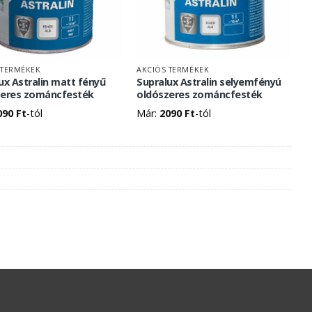
 TERMÉKEK
AKCIÓS TERMÉKEK
ux Astralin matt fényű
Supralux Astralin selyemfényú
zeres zománcfesték
oldószeres zománcfesték
090
Ft
-tól
Már:
2090
Ft
-tól