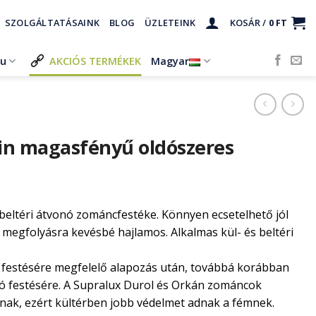
SZOLGÁLTATÁSAINK
BLOG
ÜZLETEINK
KOSÁR /
0
FT
ru
AKCIÓS TERMÉKEK
Magyar
lin magasfényű oldószeres
s beltéri átvonó zománcfestéke. Könnyen ecsetelhető jól
n megfolyásra kevésbé hajlamos. Alkalmas kül- és beltéri
k festésére megfelelő alapozás után, továbbá korábban
jító festésére. A Supralux Durol és Orkán zománcok
znak, ezért kültérben jobb védelmet adnak a fémnek.