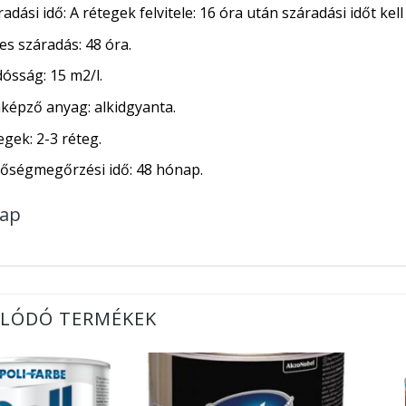
adási idő: A rétegek felvitele: 16 óra után száradási időt kell
es száradás: 48 óra.
dósság: 15 m2/l.
mképző anyag: alkidgyanta.
egek: 2-3 réteg.
őségmegőrzési idő: 48 hónap.
lap
LÓDÓ TERMÉKEK