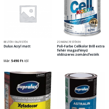
BELTÉRI FALFESTÉK
ZOMÁNCFESTÉKEK
Dulux Acryl matt
Poli-Farbe Cellkolor Brill extra
fehér magasfényű
oldószeres zománcfesték
Már:
5490
Ft
-tól