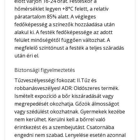
előtt várjon 16-24 órát. Festéskor a
hőmérséklet legyen +8°C felett, a relatív
páratartalom 85% alatt. A végleges
fedőképesség a színezők hozzáadása után
alakul ki. A festék fedőképessége az adott
felület minőségétől függően változhat. A
megfelelő színtónust a festék a teljes száradás
után éri el.
Biztonsági figyelmeztetés
Tűzveszélyességi fokozat: II.Tűz és
robbanásveszélyes! ADR: Oldószeres termék.
Ismételt expozíció a bőr kiszáradását vagy
megrepedését okozhatja. Gőzök álmosságot
vagy szédülést okozhatnak. Gyermekek kezébe
nem kerülhet. Kerülni kell a bőrrel való
érintkezést és a szembejutást. Csatornába
engedni nem szabad. Lenyelése esetén azonnal