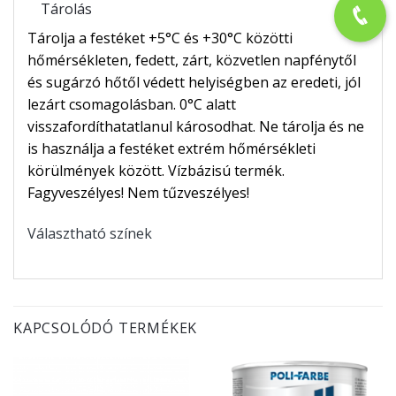
Tárolás
Tárolja a festéket +5°C és +30°C közötti
hőmérsékleten, fedett, zárt, közvetlen napfénytől
és sugárzó hőtől védett helyiségben az eredeti, jól
lezárt csomagolásban. 0°C alatt
visszafordíthatatlanul károsodhat. Ne tárolja és ne
is használja a festéket extrém hőmérsékleti
körülmények között. Vízbázisú termék.
Fagyveszélyes! Nem tűzveszélyes!
Választható színek
KAPCSOLÓDÓ TERMÉKEK