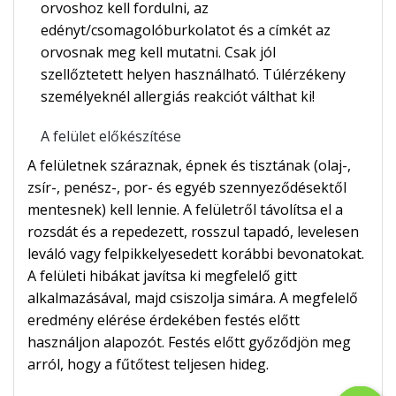
orvoshoz kell fordulni, az
edényt/csomagolóburkolatot és a címkét az
orvosnak meg kell mutatni. Csak jól
szellőztetett helyen használható. Túlérzékeny
személyeknél allergiás reakciót válthat ki!
A felület előkészítése
A felületnek száraznak, épnek és tisztának (olaj-,
zsír-, penész-, por- és egyéb szennyeződésektől
mentesnek) kell lennie. A felületről távolítsa el a
rozsdát és a repedezett, rosszul tapadó, levelesen
leváló vagy felpikkelyesedett korábbi bevonatokat.
A felületi hibákat javítsa ki megfelelő gitt
alkalmazásával, majd csiszolja simára. A megfelelő
eredmény elérése érdekében festés előtt
használjon alapozót. Festés előtt győződjön meg
arról, hogy a fűtőtest teljesen hideg.