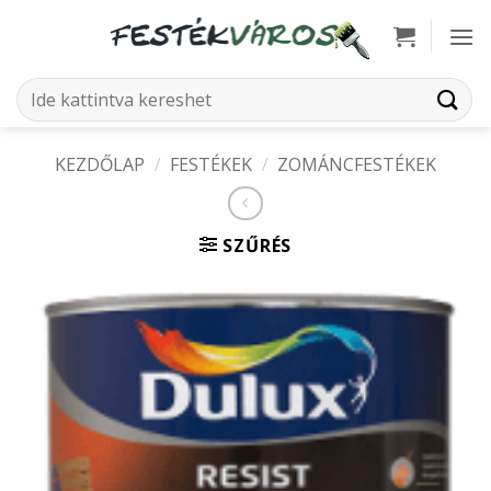
Skip
to
content
Keresés
a
következőre:
KEZDŐLAP
/
FESTÉKEK
/
ZOMÁNCFESTÉKEK
SZŰRÉS