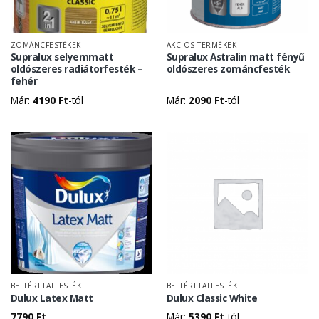
ZOMÁNCFESTÉKEK
AKCIÓS TERMÉKEK
Supralux selyemmatt
Supralux Astralin matt fényű
oldószeres radiátorfesték –
oldószeres zománcfesték
fehér
Már:
4190
Ft
-tól
Már:
2090
Ft
-tól
BELTÉRI FALFESTÉK
BELTÉRI FALFESTÉK
Dulux Latex Matt
Dulux Classic White
7790
Ft
Már:
5390
Ft
-tól