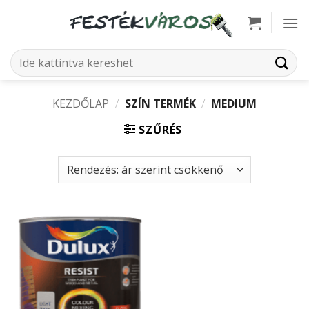
Skip
to
content
Keresés
a
következőre:
KEZDŐLAP
/
SZÍN TERMÉK
/
MEDIUM
SZŰRÉS