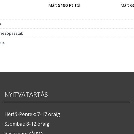
Már:
5190
Ft
-tól
Már:
6
A
ínezőpaszták
lux
NYITVATARTÁS
Hétfő-Péntek: 7-17 óráig
Szombat: 8-12 óráig
Vasárnap: ZÁRVA