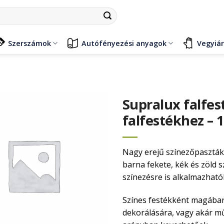
Szerszámok
Autófényezési anyagok
Vegyiá
Supralux falfes
falfestékhez – 
Nagy erejű színezőpaszták 
barna fekete, kék és zöld
színezésre is alkalmazható
Színes festékként magában 
dekorálására, vagy akár mű