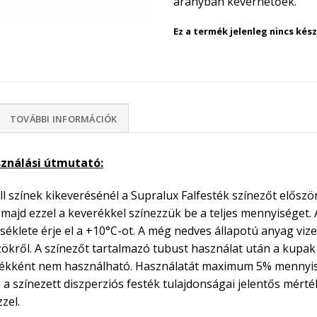
arányban keverhetőek.
Ez a termék jelenleg nincs ké
TOVÁBBI INFORMÁCIÓK
sználási útmutató:
ll színek kikeverésénél a Supralux Falfesték színezőt először
 majd ezzel a keverékkel színezzük be a teljes mennyiséget. A
éklete érje el a +10°C-ot. A még nedves állapotú anyag vize
ökről. A színezőt tartalmazó tubust használat után a kupak
tékként nem használható. Használatát maximum 5% mennyis
 a színezett diszperziós festék tulajdonságai jelentős mért
zel.