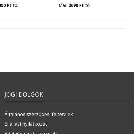
090
Ft
-tól
Már:
2690
Ft
-tól
JOGI DOLGOK
Általános szerződési feltételek
Ellállási nyilatkozat
Adatvédelmi tájékoztató