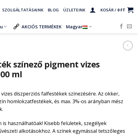
SZOLGÁLTATÁSAINK
BLOG
ÜZLETEINK
KOSÁR /
0
FT
ru
AKCIÓS TERMÉKEK
Magyar
ték színező pigment vizes
100 ml
vizes diszperziós falfestékek színezésére. Az okker,
 szín homlokzatfestékek, és max. 3%-os arányban mész
k.
is használhatóak! Kisebb felületek, szegélyek
vészeti alkotásokhoz. A színek egymással tetszőleges