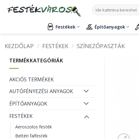
Skip
Keresés
to
a
content
következőre:
Festékek
Építőanyagok
KEZDŐLAP
/
FESTÉKEK
/
SZÍNEZŐPASZTÁK
TERMÉKKATEGÓRIÁK
AKCIÓS TERMÉKEK
AUTÓFÉNYEZÉSI ANYAGOK
ÉPÍTŐANYAGOK
FESTÉKEK
Aeroszolos festék
Beltéri falfesték