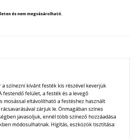
szleten és nem megvásárolható.
 a színezni kívánt festék kis részével keverjük
 festendő felület, a festék és a levegő
s mosással eltávolítható a festéshez használt
 rácsavarásával zárjuk le. Önmagában színes
égben javasoljuk, ennél több színező hozzáadása
ékben módosulhatnak. Hígítás, eszközök tisztítása: