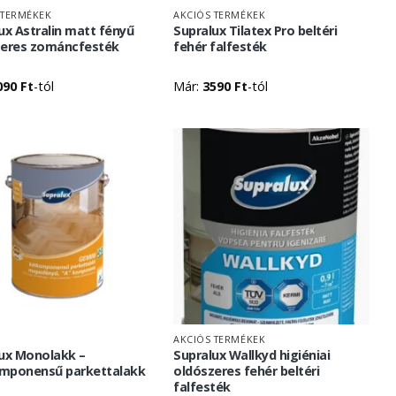
 TERMÉKEK
AKCIÓS TERMÉKEK
ux Astralin matt fényű
Supralux Tilatex Pro beltéri
zeres zománcfesték
fehér falfesték
090
Ft
-tól
Már:
3590
Ft
-tól
K
AKCIÓS TERMÉKEK
ux Monolakk –
Supralux Wallkyd higiéniai
mponensű parkettalakk
oldószeres fehér beltéri
falfesték