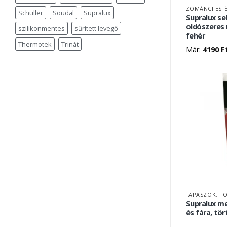
ZOMÁNCFEST
Schuller
Soudal
Supralux
Supralux s
oldószeres 
szilikonmentes
sűrített levegő
fehér
Thermotek
Trinát
Már:
4190
F
TAPASZOK, F
Supralux m
és fára, tö