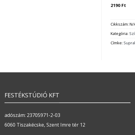
2190
Ft
Cikkszám:
N/
Kategória:
Sz
Címke:
Supra
FESTÉKSTÚDIÓ KFT
adószám: 23705971-2-03
6060 Tiszakécske, Szent Imre tér 12