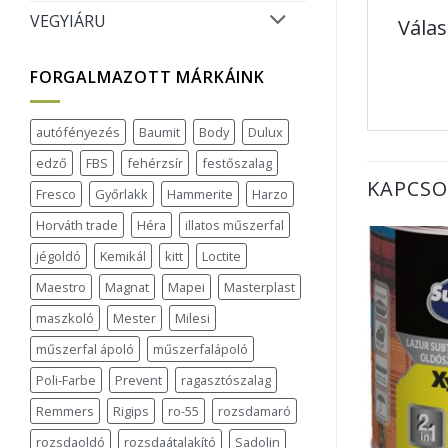
VEGYIÁRU
Válas
FORGALMAZOTT MÁRKÁINK
autófényezés
Baumit
Body
Dulux
edző
FBS
fehérzsír
festőszalag
KAPCSO
Fresco
Győrlakk
Hammerite
Harzo
Horváth trade
Héra
illatos műszerfal
jégoldó
Kemikál
kitt
Loctite
Maestro
Magnat
Mapei
Masterplast
maszkoló
Mester
Milesi
műszerfal ápoló
műszerfalápoló
Poli-Farbe
Prevent
ragasztószalag
Remmers
Rigips
ro-55
rozsdamaró
rozsdaoldó
rozsdaátalakító
Sadolin