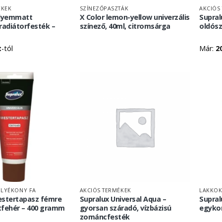
ÉKEK
SZÍNEZŐPASZTÁK
AKCIÓS
elyemmatt
X Color lemon-yellow univerzális
Supral
radiátorfesték –
színező, 40ml, citromsárga
oldós
t
-tól
Már:
2
OLYÉKONY FA
AKCIÓS TERMÉKEK
LAKKO
estertapasz fémre
Supralux Universal Aqua –
Supral
rtfehér – 400 gramm
gyorsan száradó, vízbázisú
egyko
zománcfesték