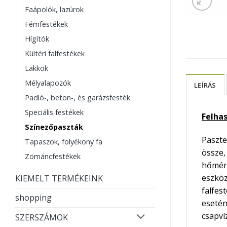
Faápolók, lazúrok
Fémfestékek
Hígítók
Kültéri falfestékek
Lakkok
Mélyalapozók
LEÍRÁS
Padló-, beton-, és garázsfesték
Speciális festékek
Felha
Színezőpaszták
Paszte
Tapaszok, folyékony fa
össze,
Zománcfestékek
hőmérs
eszköz
KIEMELT TERMÉKEINK
falfes
shopping
esetén
csapvíz
SZERSZÁMOK