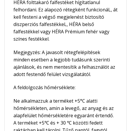
HÉRA folttakaró falfestéket hígítatlanul
felhordani. Ez alapozó rétegként funkcionáL, át
kell festeni a végső megjelenést biztosító
diszperziós falfestékkeL, HÉRA belső
falfestékkel vagy HÉRA Prémium fehér vagy
színes festékkel.
Megjegyzés: A javasolt rétegfelépítések
minden esetben a legjobb tudásunk szerinti
ajánlások, és nem mentesítik a felhasználót az
adott festendő felület vizsgálatától.
A feldolgozás hőmérséklete:
Ne alkalmazzuk a terméket +5°C alatti
hőmérsékleten, amin a levegő, az anyag és az
alapfelület hőmérsékletére egyaránt értendő.
A terméket +5℃ és + 30 ℃ közötti fedett
raktárban kell tárolni. Tűző naptól, fagytól