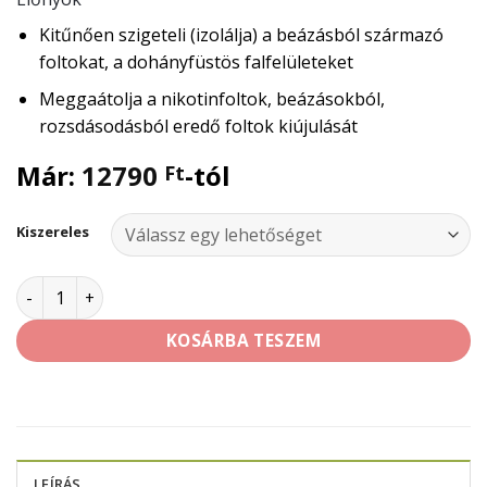
Kitűnően szigeteli (izolálja) a beázásból származó
foltokat, a dohányfüstös falfelületeket
Meggaátolja a nikotinfoltok, beázásokból,
rozsdásodásból eredő foltok kiújulását
Már:
12790
-tól
Ft
Kiszereles
HÉRA folttakaró alapozó mennyiség
KOSÁRBA TESZEM
LEÍRÁS