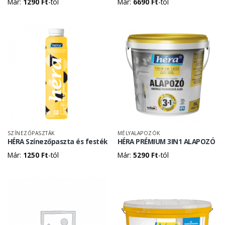
Már:
1290
Ft
-tól
Már:
6690
Ft
-tól
SZÍNEZŐPASZTÁK
MÉLYALAPOZÓK
HÉRA Színezőpaszta és festék
HÉRA PRÉMIUM 3IN1 ALAPOZÓ
Már:
1250
Ft
-tól
Már:
5290
Ft
-tól