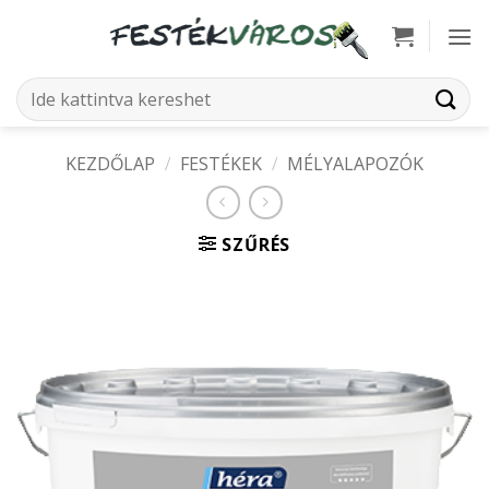
Skip
to
content
Keresés
a
következőre:
KEZDŐLAP
/
FESTÉKEK
/
MÉLYALAPOZÓK
SZŰRÉS