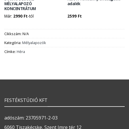
MÉLYALAPOZÓ
adalék
KONCENTRÁTUM
Már:
2990
Ft
-tól
2599
Ft
Cikkszám:
N/A
Kategória:
Mélyalapozók
Címke:
Héra
FESTÉKSTÚDIÓ KFT
adószám: 23705971-2-03
6060 Tiszakécske, Szent Imre tér 12