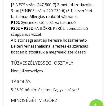
[EINECS szám: 247-500-7] 2-metil-4-izotiazolin-
3-on [EINECS szám: 220-239-6] (3:1) keveréket
tartalmaz. Allergiás reakciót válthat ki.
P102
Gyermekektől elzárva tartandó.
P302 + P352
HA BŐRRE KERÜL: Lemosás bő
szappanos vízzel.
A biztonsági adatlap kérésre hozzáférhető.
Beltéri felhasználásnál a festés és száradás
közben biztosítsuk a megfelelő szellőzést!
TŰZVESZÉLYESSÉGI OSZTÁLY
Nem tűzveszélyes.
TÁROLÁS
5-25 °C hőmérsékleten. Fagyveszélyes!
MINŐSÉGÉT MEGŐRZI