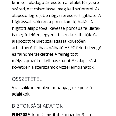
lennie. Túladagolás esetén a felület fényesre
szárad, ezt csiszolással meg kell szüntetni. Az
alapozó legfeljebb négyszeresére hígítható. A
hígítással csökken a pórustömítő hatás. A
hígított alapozóval kevéssé porózus felületek
is megfelelően, egyenletesen kezelhetők. Az
alapozott felület száradását követően
átfesthető. Felhasználható +5 °C feletti levegő-
és falhőmérsékletnél. A felhígított
mélyalapozót el kell használni. Az alapozást
követően a szerszámok vízzel elmoshatók.
ÖSSZETÉTEL
Víz, szilikon emulzió, műanyag diszperzió,
adalékok.
BIZTONSÁGI ADATOK
EUH208
5-klór-2-metil-4-izotiazolin-3-on