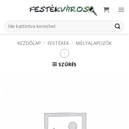
Skip
to
content
Keresés
a
következőre:
KEZDŐLAP
/
FESTÉKEK
/
MÉLYALAPOZÓK
SZŰRÉS