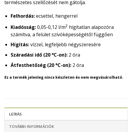
természetes szellőzését nem gátolja.
Felhordás:
ecsettel, hengerrel
2
Kiadósság:
0,05-0,12 l/m
hígítatlan alapozóra
számítva, a felület szívóképességétől függően
Hígítás:
vízzel, legfeljebb négyszeresére
Száradási idő (20 °C-on):
2 óra
Átfesthetőség (20 °C-on):
2 óra
Ez a termék jelenleg nincs készleten és nem megvásárolható.
LEÍRÁS
TOVÁBBI INFORMÁCIÓK