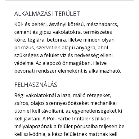
ALKALMAZÁSI TERÜLET
Kül- és beltéri, ásványi kötésű, mészhabarcs,
cement és gipsz vakolatokra, természetes
kőre, téglára, betonra, illetve minden olyan
porózus, szervetlen alapú anyagra, ahol
szükséges a felület víz és nedvesség elleni
védelme. Az alapozó önmagában, illetve
bevonati rendszer elemeként is alkalmazható.
FELHASZNÁLÁS
Régi vakolatoknál a laza, málló rétegeket,
zsíros, olajos szennyeződéseket mechanikai
úton el kell távolítani, az egyenetlenségeket ki
kell javítani. A Poli-Farbe Inntaler szilikon
mélyalapozónak a felület pórusaiba teljesen be
kell szívódnia, a kész felületnek mattnak kell