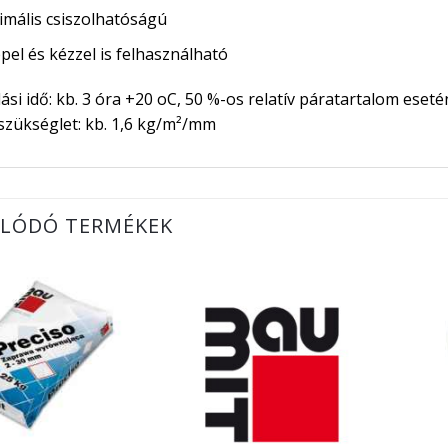
imális csiszolhatóságú
pel és kézzel is felhasználható
ási idő: kb. 3 óra +20 oC, 50 %-os relatív páratartalom eset
zükséglet: kb. 1,6 kg/m²/mm
LÓDÓ TERMÉKEK