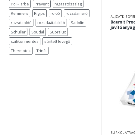
Poli-Farbe
Prevent
ragasztószalag
Remmers
Rigips
ro-55
rozsdamaró
ALJZATKIEGYE
Baumit Pre
rozsdaoldó
rozsdaátalakító
Sadolin
javítóanyag
Schuller
Soudal
Supralux
szilikonmentes
sűrített levegő
Thermotek
Trinát
BURKOLATRAG