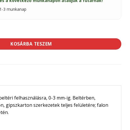
és a következő munkanapon átadjuk a futárnak!
: 1-3 munkanap
mennyiség
KOSÁRBA TESZEM
eltéri felhasználásra, 0-3 mm-ig. Beltérben,
, gipszkarton szerkezetek teljes felületére; falon
tén.