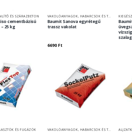
NLÍTŐ ÉS SZÁRAZBETON
VAKOLÓANYAGOK, HABARCSOK ÉS TAPASZOK
KIEGÉS
ciso cementbázisú
Baumit Sanova egyrétegű
Baumit
 – 25 kg
trassz vakolat
üvegsz
vízszi
szalag
6690
Ft
ASZTÓK ÉS FUGÁZÓK
VAKOLÓANYAGOK, HABARCSOK ÉS TAPASZOK
ALJZAT