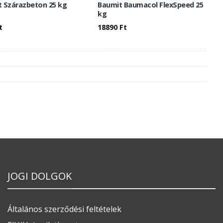
 Szárazbeton 25 kg
Baumit Baumacol FlexSpeed 25
kg
t
18890
Ft
JOGI DOLGOK
Általános szerződési feltételek