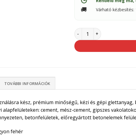
🕒
Rendeld meg ma, 
🚚
Várható kézbesítés
Baumit FinishExpert 20kg 
TOVÁBBI INFORMÁCIÓK
ználásra kész, prémium minőségű, kézi és gépi glettanyag, b
i alapfelületeken: cement, mész-cement, gipszes vakolatokon
nyezeten, betonfelületek, előregyártott betonelemek felüle
yon fehér