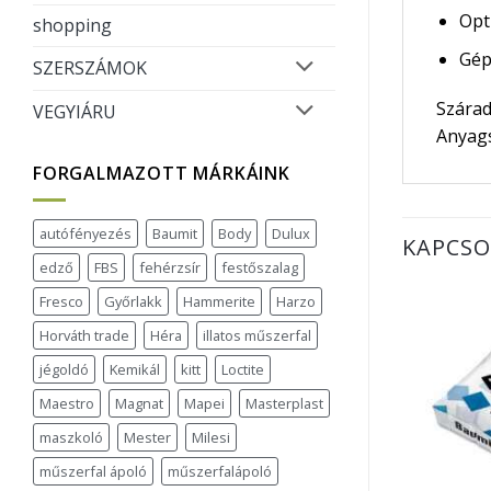
Opt
shopping
Gép
SZERSZÁMOK
Szárad
VEGYIÁRU
Anyags
FORGALMAZOTT MÁRKÁINK
autófényezés
Baumit
Body
Dulux
KAPCSO
edző
FBS
fehérzsír
festőszalag
Fresco
Győrlakk
Hammerite
Harzo
Horváth trade
Héra
illatos műszerfal
jégoldó
Kemikál
kitt
Loctite
Maestro
Magnat
Mapei
Masterplast
maszkoló
Mester
Milesi
műszerfal ápoló
műszerfalápoló