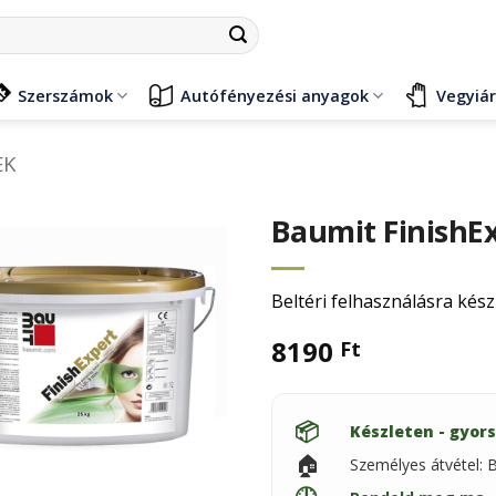
Szerszámok
Autófényezési anyagok
Vegyiá
EK
Baumit FinishE
Beltéri felhasználásra kés
8190
Ft
📦
Készleten - gyors
🏠
Személyes átvétel: 