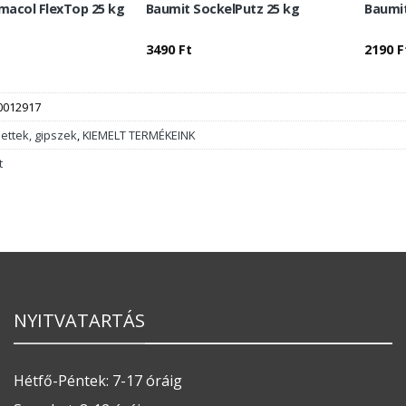
macol FlexTop 25 kg
Baumit SockelPutz 25 kg
Baumit
3490
Ft
2190
F
0012917
lettek, gipszek
,
KIEMELT TERMÉKEINK
t
NYITVATARTÁS
Hétfő-Péntek: 7-17 óráig