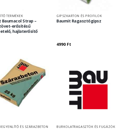
ZÍTŐ TERMÉKEK
GIPSZKARTON ÉS PROFILOK
 Baumacol Strap –
Baumit Ragasztógipsz
övet-erősítésű
getelő, hajlaterősítő
4990
Ft
KIEGYENLÍTŐ ÉS SZÁRAZBETON
BURKOLATRAGASZTÓK ÉS FUGÁZÓK