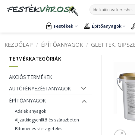
Skip
Keresés
to
a
content
következőre:
Festékek
Építőanyagok
KEZDŐLAP
/
ÉPÍTŐANYAGOK
/
GLETTEK, GIPSZ
TERMÉKKATEGÓRIÁK
AKCIÓS TERMÉKEK
AUTÓFÉNYEZÉSI ANYAGOK
ÉPÍTŐANYAGOK
Adalék anyagok
Aljzatkiegyenlítő és szárazbeton
Bitumenes vízszigetelés