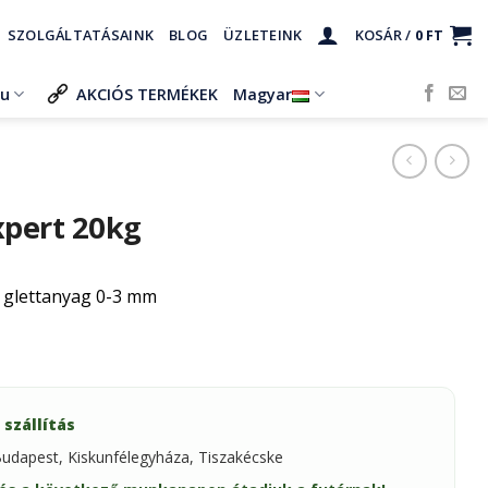
SZOLGÁLTATÁSAINK
BLOG
ÜZLETEINK
KOSÁR /
0
FT
ru
AKCIÓS TERMÉKEK
Magyar
xpert 20kg
z glettanyag 0-3 mm
 szállítás
Budapest, Kiskunfélegyháza, Tiszakécske