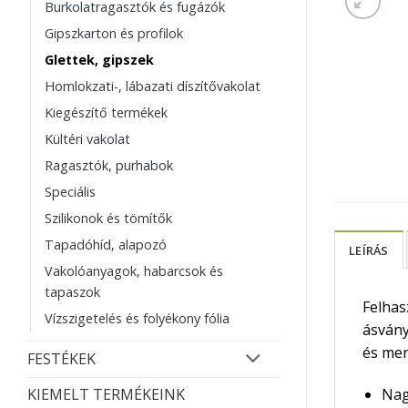
Burkolatragasztók és fugázók
Gipszkarton és profilok
Glettek, gipszek
Homlokzati-, lábazati díszítővakolat
Kiegészítő termékek
Kültéri vakolat
Ragasztók, purhabok
Speciális
Szilikonok és tömítők
Tapadóhíd, alapozó
LEÍRÁS
Vakolóanyagok, habarcsok és
tapaszok
Felhas
Vízszigetelés és folyékony fólia
ásvány
és men
FESTÉKEK
Nag
KIEMELT TERMÉKEINK