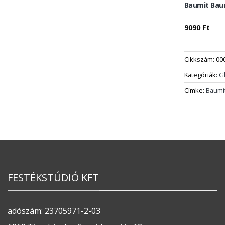
Baumit Bau
9090
Ft
Cikkszám:
00
Kategóriák:
G
Címke:
Baumi
FESTÉKSTÚDIÓ KFT
adószám: 23705971-2-03