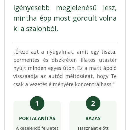
igényesebb megjelenésű lesz,
mintha épp most gördült volna
ki a szalonból.
„Érezd azt a nyugalmat, amit egy tiszta,
pormentes és diszkréten illatos utastér
nyújt minden egyes úton. Ez a matt ápoló
visszaadja az autód méltóságát, hogy Te
csak a vezetés élményére koncentrálhass.”
1
2
PORTALANÍTÁS
RÁZÁS
A kezelendő felületet
Használat előtt