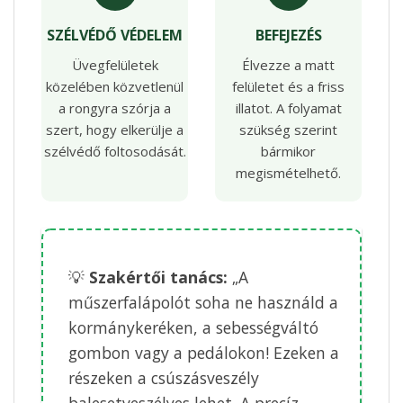
SZÉLVÉDŐ VÉDELEM
BEFEJEZÉS
Üvegfelületek
Élvezze a matt
közelében közvetlenül
felületet és a friss
a rongyra szórja a
illatot. A folyamat
szert, hogy elkerülje a
szükség szerint
szélvédő foltosodását.
bármikor
megismételhető.
💡
Szakértői tanács:
„A
műszerfalápolót soha ne használd a
kormánykeréken, a sebességváltó
gombon vagy a pedálokon! Ezeken a
részeken a csúszásveszély
balesetveszélyes lehet. A precíz