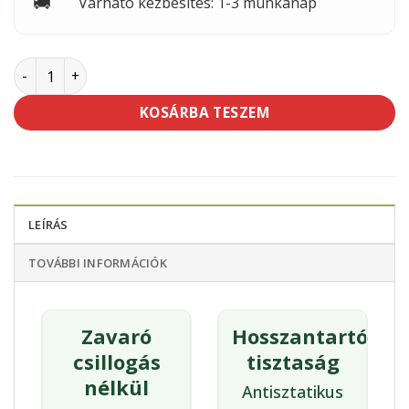
🚚
Várható kézbesítés: 1-3 munkanap
PREVENT matt műszerfalápoló mennyiség
KOSÁRBA TESZEM
LEÍRÁS
TOVÁBBI INFORMÁCIÓK
Zavaró
Hosszantartó
csillogás
tisztaság
nélkül
Antisztatikus