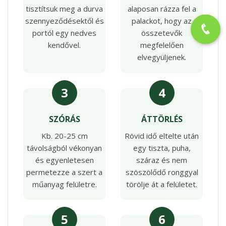
tisztítsuk meg a durva
alaposan rázza fel a
szennyeződésektől és
palackot, hogy az
portól egy nedves
összetevők
kendővel.
megfelelően
elvegyüljenek.
3
4
SZÓRÁS
ÁTTÖRLÉS
Kb. 20-25 cm
Rövid idő eltelte után
távolságból vékonyan
egy tiszta, puha,
és egyenletesen
száraz és nem
permetezze a szert a
szöszölődő ronggyal
műanyag felületre.
törölje át a felületet.
5
6