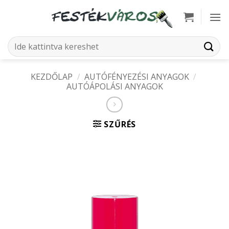
Skip
to
content
Keresés
a
következőre:
KEZDŐLAP
/
AUTÓFÉNYEZÉSI ANYAGOK
/
AUTÓÁPOLÁSI ANYAGOK
SZŰRÉS