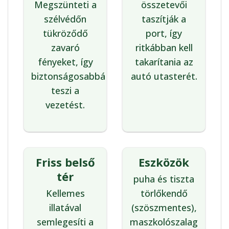
Megszünteti a
összetevői
szélvédőn
taszítják a
tükröződő
port, így
zavaró
ritkábban kell
fényeket, így
takarítania az
biztonságosabbá
autó utasterét.
teszi a
vezetést.
Friss belső
Eszközök
tér
puha és tiszta
Kellemes
törlőkendő
illatával
(szöszmentes),
semlegesíti a
maszkolószalag