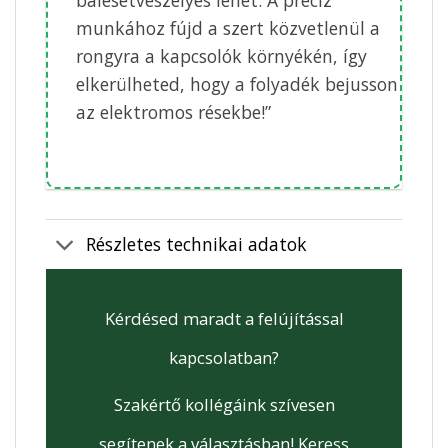
munkához fújd a szert közvetlenül a
rongyra a kapcsolók környékén, így
elkerülheted, hogy a folyadék bejusson
az elektromos résekbe!”
Részletes technikai adatok
Kérdésed maradt a felújítással
kapcsolatban?
Szakértő kollégáink szívesen
segítenek a választásban! Keress