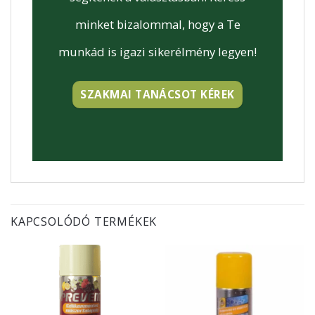
minket bizalommal, hogy a Te
munkád is igazi sikerélmény legyen!
SZAKMAI TANÁCSOT KÉREK
KAPCSOLÓDÓ TERMÉKEK