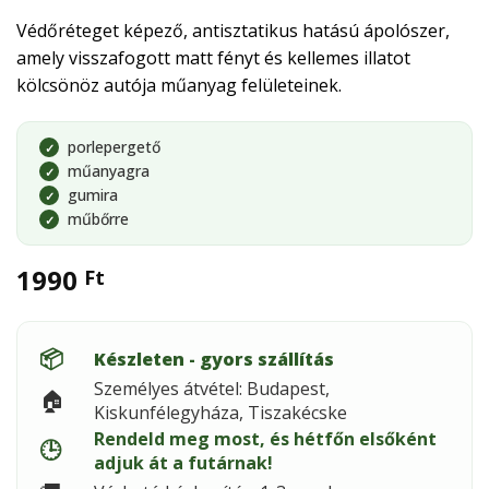
Védőréteget képező, antisztatikus hatású ápolószer,
amely visszafogott matt fényt és kellemes illatot
kölcsönöz autója műanyag felületeinek.
porlepergető
✓
műanyagra
✓
gumira
✓
műbőrre
✓
1990
Ft
📦
Készleten - gyors szállítás
Személyes átvétel: Budapest,
🏠
Kiskunfélegyháza, Tiszakécske
Rendeld meg most, és hétfőn elsőként
🕒
adjuk át a futárnak!