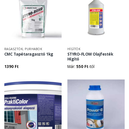
RAGASZTÓK, PURHABOK
HÍGÍTÓK
CMC Tapétaragasztó 1kg
STYRO-FLOW Olajfesték
Hígító
1390
Ft
Már:
550
Ft
-tól