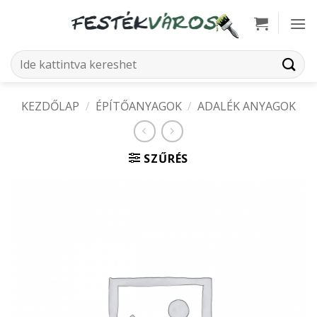
Skip
to
content
Keresés
a
következőre:
KEZDŐLAP
/
ÉPÍTŐANYAGOK
/
ADALÉK ANYAGOK
SZŰRÉS