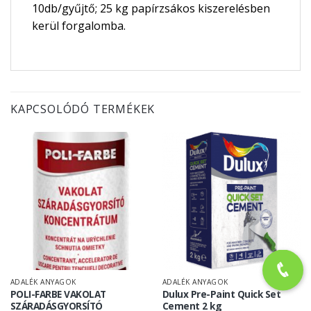
10db/gyűjtő; 25 kg papírzsákos kiszerelésben
kerül forgalomba.
KAPCSOLÓDÓ TERMÉKEK
ADALÉK ANYAGOK
ADALÉK ANYAGOK
POLI-FARBE VAKOLAT
Dulux Pre-Paint Quick Set
SZÁRADÁSGYORSÍTÓ
Cement 2 kg