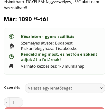
elsimítható. FIGYELEM: fagyveszélyes, -5°C alatt nem
használható!
Már:
1090
-tól
Ft
📦
Készleten - gyors szállítás
Személyes átvétel: Budapest,
🏠
Kiskunfélegyháza, Tiszakécske
Rendeld meg most, és hétfőn elsőként
🕒
adjuk át a futárnak!
🚚
Várható kézbesítés: 1-3 munkanap
Kiszerelés
STYRO-BOND Szürke cement mennyiség