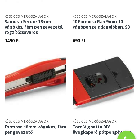
KÉSEK ÉS MÉRŐSZALAGOK
KÉSEK ÉS MÉRŐSZALAGOK
Samurai Secure 18mm
10 Formosa Ran 9mm 10
vágókés, fém pengevezető,
vágópenge adagolóban, SB
rögzítőcsavaros
1490
Ft
690
Ft
KÉSEK ÉS MÉRŐSZALAGOK
KÉSEK ÉS MÉRŐSZALAGOK
Formosa 18mm vágókés, fém
Toco Vignetto DIY
pengevezető
üvegkaparó pótpengével, SB