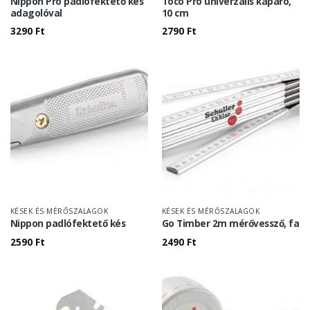
Nippon Pro padlófektető kés
Toco Pro univerzális kaparó,
adagolóval
10 cm
3290
Ft
2790
Ft
KÉSEK ÉS MÉRŐSZALAGOK
KÉSEK ÉS MÉRŐSZALAGOK
Nippon padlófektető kés
Go Timber 2m mérővessző, fa
2590
Ft
2490
Ft