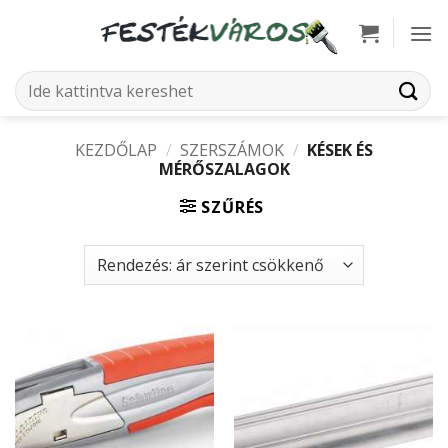
Skip
to
content
Keresés
a
következőre:
KEZDŐLAP
/
SZERSZÁMOK
/
KÉSEK ÉS
MÉRŐSZALAGOK
SZŰRÉS