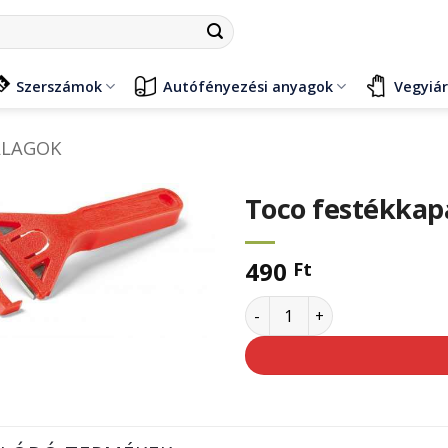
Szerszámok
Autófényezési anyagok
Vegyiá
ALAGOK
Toco festékkap
490
Ft
Toco festékkaparó, műany