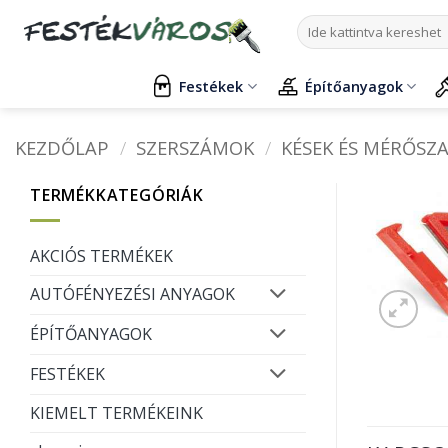
Skip
Keresés
to
a
content
következőre:
Festékek
Építőanyagok
KEZDŐLAP
/
SZERSZÁMOK
/
KÉSEK ÉS MÉRŐSZ
TERMÉKKATEGÓRIÁK
AKCIÓS TERMÉKEK
AUTÓFÉNYEZÉSI ANYAGOK
ÉPÍTŐANYAGOK
FESTÉKEK
KIEMELT TERMÉKEINK