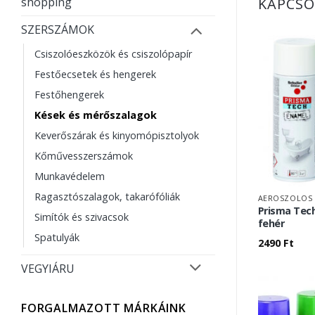
KAPCSO
shopping
SZERSZÁMOK
Csiszolóeszközök és csiszolópapír
Festőecsetek és hengerek
Festőhengerek
Kések és mérőszalagok
Keverőszárak és kinyomópisztolyok
Kőművesszerszámok
Munkavédelem
Ragasztószalagok, takarófóliák
AEROSZOLOS 
Prisma Tech
Simítók és szivacsok
fehér
Spatulyák
2490
Ft
VEGYIÁRU
FORGALMAZOTT MÁRKÁINK