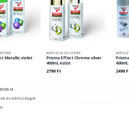
FESTÉK
AEROSZOLOS FESTÉK
AEROSZ
t Metallic violet
Prisma Effect Chrome silver
Prisma
400ml, ezüst
400ml,
2790
Ft
2490
F
0016514
sek és mérőszalagok
er