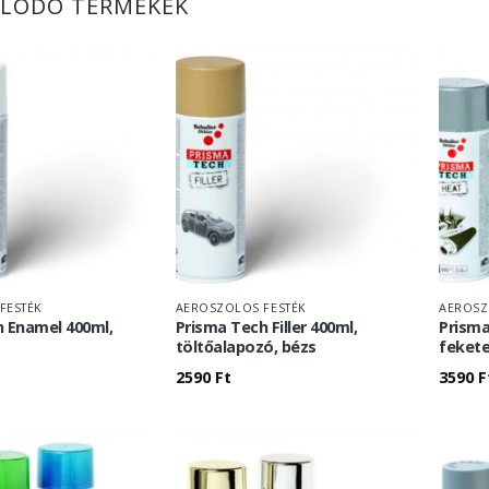
LÓDÓ TERMÉKEK
FESTÉK
AEROSZOLOS FESTÉK
AEROSZ
 Enamel 400ml,
Prisma Tech Filler 400ml,
Prisma
töltőalapozó, bézs
feket
2590
Ft
3590
F