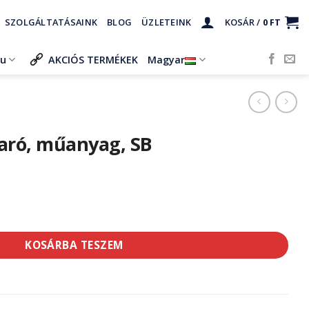
SZOLGÁLTATÁSAINK
BLOG
ÜZLETEINK
KOSÁR /
0
FT
ru
AKCIÓS TERMÉKEK
Magyar
aró, műanyag, SB
ag, SB mennyiség
KOSÁRBA TESZEM