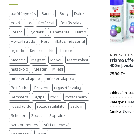
autófényezés
Baumit
Body
Dulux
edző
FBS
fehérzsír
festőszalag
Fresco
Győrlakk
Hammerite
Harzo
Horváth trade
Héra
illatos műszerfal
jégoldó
Kemikál
kitt
Loctite
AEROSZOLOS 
Maestro
Magnat
Mapei
Masterplast
Prisma Effec
400ml, viola
maszkoló
Mester
Milesi
2590
Ft
műszerfal ápoló
műszerfalápoló
Poli-Farbe
Prevent
ragasztószalag
Cikkszám:
00
Remmers
Rigips
ro-55
rozsdamaró
Kategória:
Ké
rozsdaoldó
rozsdaátalakító
Sadolin
Címke:
Schull
Schuller
Soudal
Supralux
szilikonmentes
sűrített levegő