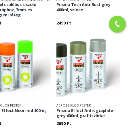
d csuklós csiszoló
Prisma Tech Anti-Rust grey
zkóphoz, 3mm-es
400ml, szürke
umi réteg
t
2490
Ft
OLOS FESTÉK
AEROSZOLOS FESTÉK
 Effect Neon red 400ml,
Prisma Effect Antik graphite-
grey 400ml, grafitszürke
t
2690
Ft