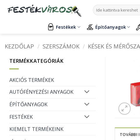
Skip
Keresés
to
a
content
következőre:
Festékek
Építőanyagok
KEZDŐLAP
/
SZERSZÁMOK
/
KÉSEK ÉS MÉRŐSZ
TERMÉKKATEGÓRIÁK
AKCIÓS TERMÉKEK
AUTÓFÉNYEZÉSI ANYAGOK
ÉPÍTŐANYAGOK
FESTÉKEK
KIEMELT TERMÉKEINK
TOVÁBBI 