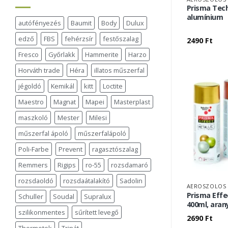
Prisma Tec
alumínium
autófényezés
Baumit
Body
Dulux
edző
FBS
fehérzsír
festőszalag
2490
Ft
Fresco
Győrlakk
Hammerite
Harzo
Horváth trade
Héra
illatos műszerfal
jégoldó
Kemikál
kitt
Loctite
Maestro
Magnat
Mapei
Masterplast
maszkoló
Mester
Milesi
műszerfal ápoló
műszerfalápoló
Poli-Farbe
Prevent
ragasztószalag
Remmers
Rigips
ro-55
rozsdamaró
rozsdaoldó
rozsdaátalakító
Sadolin
AEROSZOLOS 
Prisma Effe
Schuller
Soudal
Supralux
400ml, aran
szilikonmentes
sűrített levegő
2690
Ft