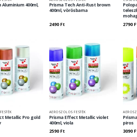
h Aluminium 400ml,
Prisma Tech Anti-Rust brown
Polopa
400ml, vörösbarna
teles
mohag
2490
Ft
2790
F
FESTÉK
AEROSZOLOS FESTÉK
AEROSZ
ct Metallic Pro gold
Prisma Effect Metallic violet
Prisma
y
400ml, viola
piros
2590
Ft
3090
F