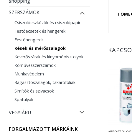
shopping
SZERSZÁMOK
TÖME
Csiszolóeszközök és csiszolópapír
Festőecsetek és hengerek
Festőhengerek
Kések és mérőszalagok
KAPCSO
Keverőszárak és kinyomópisztolyok
Kőművesszerszámok
Munkavédelem
Ragasztószalagok, takarófóliák
Simítók és szivacsok
Spatulyák
VEGYIÁRU
FORGALMAZOTT MÁRKÁINK
AEROSZOLOS 