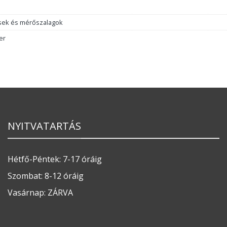
sek és mérőszalagok
er
NYITVATARTÁS
Hétfő-Péntek: 7-17 óráig
Szombat: 8-12 óráig
Vasárnap: ZÁRVA