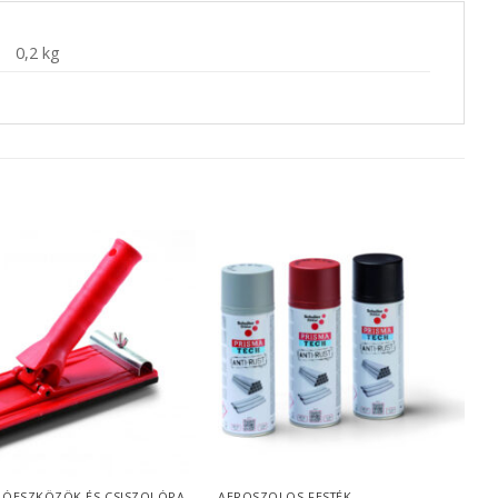
0,2 kg
CSISZOLÓESZKÖZÖK ÉS CSISZOLÓPAPÍR
AEROSZOLOS FESTÉK