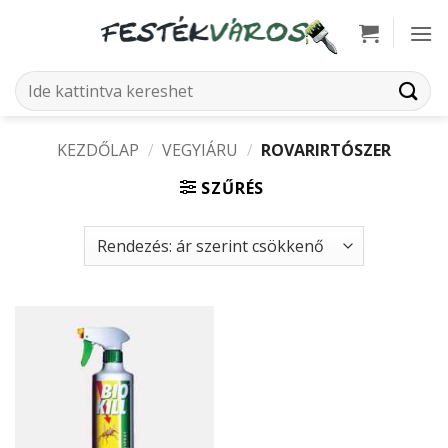
Skip
to
content
Keresés
a
következőre:
KEZDŐLAP
/
VEGYIÁRU
/
ROVARIRTÓSZER
SZŰRÉS