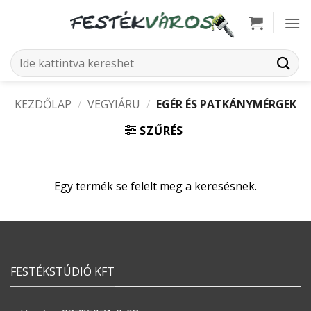
Skip
to
content
Keresés
a
következőre:
KEZDŐLAP
/
VEGYIÁRU
/
EGÉR ÉS PATKÁNYMÉRGEK
SZŰRÉS
Egy termék se felelt meg a keresésnek.
FESTÉKSTÚDIÓ KFT