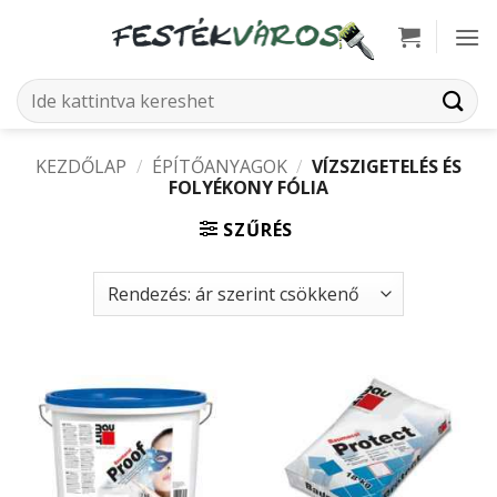
Skip
to
content
Keresés
a
következőre:
KEZDŐLAP
/
ÉPÍTŐANYAGOK
/
VÍZSZIGETELÉS ÉS
FOLYÉKONY FÓLIA
SZŰRÉS