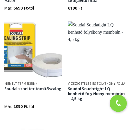
FÓLIA
tetőjavító máz
Már:
6690
Ft
-tól
6190
Ft
KIEMELT TERMÉKEINK
VÍZSZIGETELÉS ÉS FOLYÉKONY FÓLIA
Soudal szaniter tömítőszalag
Soudal Soudatight LQ
kenhető folyékony membrán
– 4,5 kg
Már:
2390
Ft
-tól