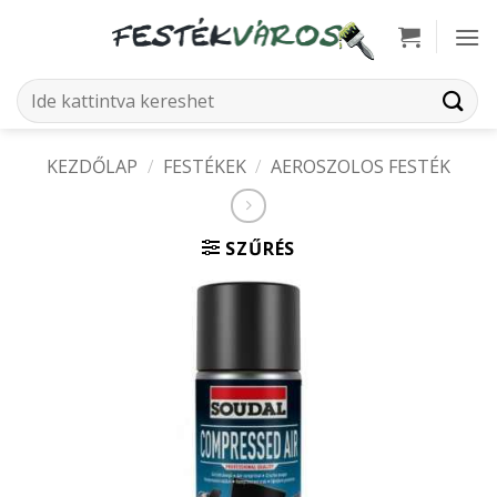
Skip
to
content
Keresés
a
következőre:
KEZDŐLAP
/
FESTÉKEK
/
AEROSZOLOS FESTÉK
SZŰRÉS