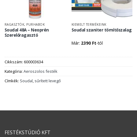
RAGASZTÓK, PURHABOK
KIEMELT TERMÉKEINK
Soudal 48A – Neoprén
Soudal szaniter tömítőszalag
Szerelőragasztó
Már:
2390
Ft
-tól
Cikkszám:
600003634
Kategória:
Aeroszolos festék
Címkék:
Soudal
,
sűrített levegő
FESTÉKSTÚDIÓ KFT