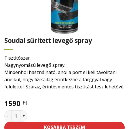
Soudal sűrített levegő spray
Tisztítószer
Nagynyomású levegő spray.
Mindenhol használható, ahol a port el kell távolítani
anélkül, hogy ﬁzikailag érintkezne a tárggyal vagy
felülettel. Száraz, érintésmentes tisztítást tesz lehetővé.
1590
Ft
Soudal sűrített levegő spray mennyiség
KOSÁRBA TESZEM