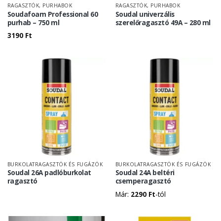
RAGASZTÓK, PURHABOK
RAGASZTÓK, PURHABOK
Soudafoam Professional 60
Soudal univerzális
purhab – 750 ml
szerelőragasztó 49A – 280 ml
3190
Ft
BURKOLATRAGASZTÓK ÉS FUGÁZÓK
BURKOLATRAGASZTÓK ÉS FUGÁZÓK
Soudal 26A padlóburkolat
Soudal 24A beltéri
ragasztó
csemperagasztó
Már:
2290
Ft
-tól